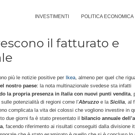
INVESTIMENTI
POLITICA ECONOMICA
rescono il fatturato e
ale
no più le notizie positive per
Ikea
, almeno per quel che rigua
el nostro paese
: la nota multinazionale svedese sta infatti
do la propria presenza in
Italia
con nuovi punti vendita
, 
 sulle potenzialità di regioni come l’
Abruzzo
e la
Sicilia
, al 
no complicata la vita dei colossi che vogliono investire in q
o due giorni fa è stato presentato il
bilancio annuale dell’
a
, facendo riferimento ai risultati conseguiti dalla divisione it
mporale che è stato esaminato è quello che si è concluso lo