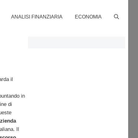
ANALISI FINANZIARIA
ECONOMIA
rda il
puntando in
fine di
ueste
azienda
aliana. Il
scorso