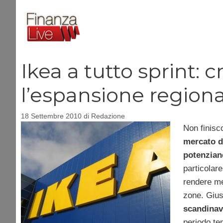
Vai
al
contenuto
Ikea a tutto sprint: c
l’espansione region
18 Settembre 2010
di
Redazione
Non finisco
mercato d
potenzian
particolare
rendere me
zone. Giust
scandinav
periodo te