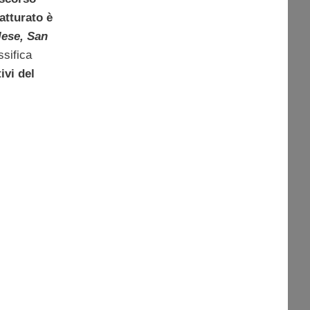
fatturato è
lese, San
ssifica
ivi del