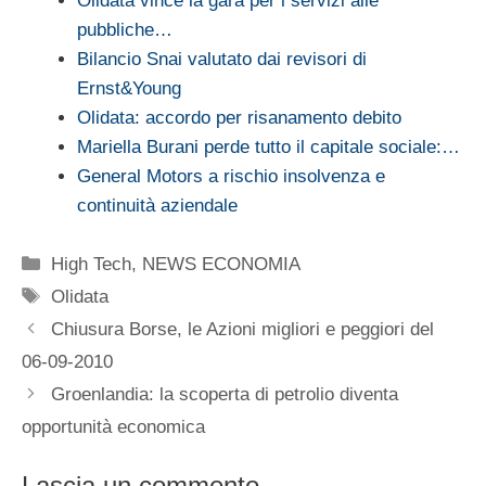
Olidata vince la gara per i servizi alle
pubbliche…
Bilancio Snai valutato dai revisori di
Ernst&Young
Olidata: accordo per risanamento debito
Mariella Burani perde tutto il capitale sociale:…
General Motors a rischio insolvenza e
continuità aziendale
Categorie
High Tech
,
NEWS ECONOMIA
Tag
Olidata
Chiusura Borse, le Azioni migliori e peggiori del
06-09-2010
Groenlandia: la scoperta di petrolio diventa
opportunità economica
Lascia un commento