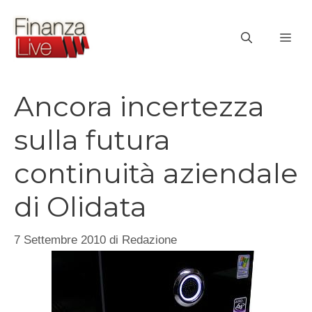
Vai
al
ME
contenuto
Ancora incertezza
sulla futura
continuità aziendale
di Olidata
7 Settembre 2010
di
Redazione