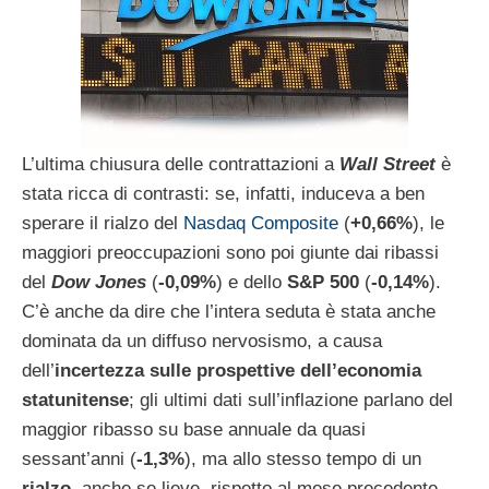
L’ultima chiusura delle contrattazioni a
Wall Street
è
stata ricca di contrasti: se, infatti, induceva a ben
sperare il rialzo del
Nasdaq Composite
(
+0,66%
), le
maggiori preoccupazioni sono poi giunte dai ribassi
del
Dow Jones
(
-0,09%
) e dello
S&P 500
(
-0,14%
).
C’è anche da dire che l’intera seduta è stata anche
dominata da un diffuso nervosismo, a causa
dell’
incertezza sulle prospettive dell’economia
statunitense
; gli ultimi dati sull’inflazione parlano del
maggior ribasso su base annuale da quasi
sessant’anni (
-1,3%
), ma allo stesso tempo di un
rialzo
, anche se lieve, rispetto al mese precedente.