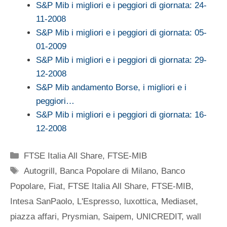
S&P Mib i migliori e i peggiori di giornata: 24-
11-2008
S&P Mib i migliori e i peggiori di giornata: 05-
01-2009
S&P Mib i migliori e i peggiori di giornata: 29-
12-2008
S&P Mib andamento Borse, i migliori e i
peggiori…
S&P Mib i migliori e i peggiori di giornata: 16-
12-2008
Categorie
FTSE Italia All Share
,
FTSE-MIB
Tag
Autogrill
,
Banca Popolare di Milano
,
Banco
Popolare
,
Fiat
,
FTSE Italia All Share
,
FTSE-MIB
,
Intesa SanPaolo
,
L'Espresso
,
luxottica
,
Mediaset
,
piazza affari
,
Prysmian
,
Saipem
,
UNICREDIT
,
wall