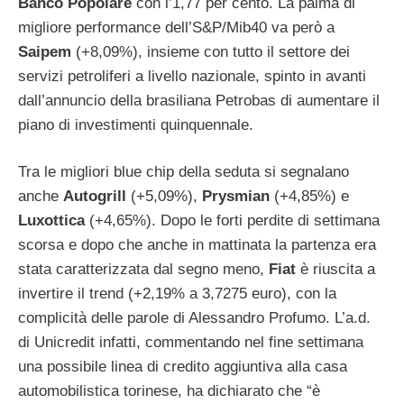
Banco Popolare
con l’1,77 per cento. La palma di
migliore performance dell’S&P/Mib40 va però a
Saipem
(+8,09%), insieme con tutto il settore dei
servizi petroliferi a livello nazionale, spinto in avanti
dall’annuncio della brasiliana Petrobas di aumentare il
piano di investimenti quinquennale.
Tra le migliori blue chip della seduta si segnalano
anche
Autogrill
(+5,09%),
Prysmian
(+4,85%) e
Luxottica
(+4,65%). Dopo le forti perdite di settimana
scorsa e dopo che anche in mattinata la partenza era
stata caratterizzata dal segno meno,
Fiat
è riuscita a
invertire il trend (+2,19% a 3,7275 euro), con la
complicità delle parole di Alessandro Profumo. L’a.d.
di Unicredit infatti, commentando nel fine settimana
una possibile linea di credito aggiuntiva alla casa
automobilistica torinese, ha dichiarato che “è