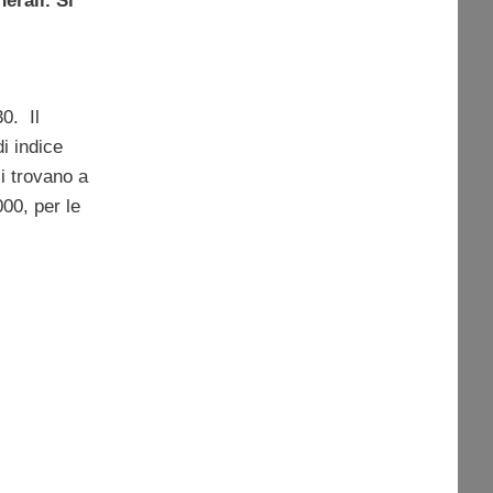
erali. Si
0. Il
i indice
i trovano a
00, per le