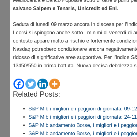
Mediobanca e Banco Popolare sotto di oltre 9 punti pe
salvano Saipem e Tenaris, Unicredit ed Eni.
Seduta di lunedì 09 marzo ancora in discesa per l’ind
I corsi si spingono anche sotto i minimi di venerdì di
contesto appare molto a rischio e fortemente condizion
Nasdaq potrebbero condizionare ancora negativamente i
ridosso di significative aree supportive. Per l’indice 
13450/550 in prima battuta. Nuova decisa debolezza so
Related Posts:
S&P Mib i migliori e i peggiori di giornata: 09-1
S&P Mib i migliori e i peggiori di giornata: 24-1
S&P Mib andamento Borse, i migliori e i peggio
S&P Mib andamento Borse, i migliori e i peggio