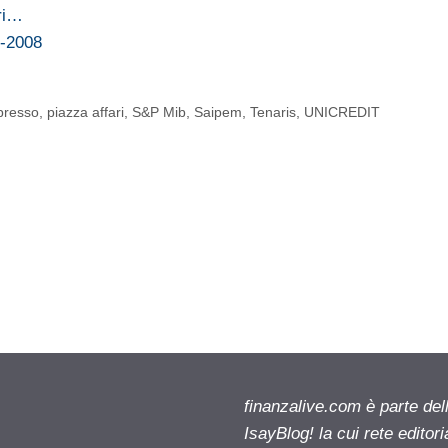
ri…
2-2008
presso
,
piazza affari
,
S&P Mib
,
Saipem
,
Tenaris
,
UNICREDIT
finanzalive.com è parte d
IsayBlog! la cui rete editor