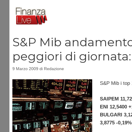
Vai
al
contenuto
S&P Mib andamento Bo
peggiori di giornata
9 Marzo 2009
di
Redazione
S&P Mib i top 
SAIPEM 11,72
ENI 12,5400 
BULGARI 3,1
3,8775 -0,19%