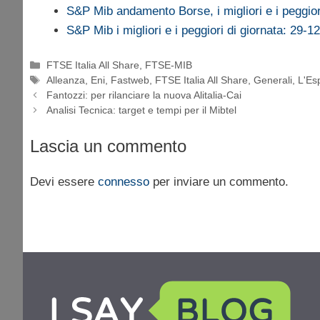
S&P Mib andamento Borse, i migliori e i peggio
S&P Mib i migliori e i peggiori di giornata: 29-1
Categorie
FTSE Italia All Share
,
FTSE-MIB
Tag
Alleanza
,
Eni
,
Fastweb
,
FTSE Italia All Share
,
Generali
,
L'Es
Fantozzi: per rilanciare la nuova Alitalia-Cai
Analisi Tecnica: target e tempi per il Mibtel
Lascia un commento
Devi essere
connesso
per inviare un commento.