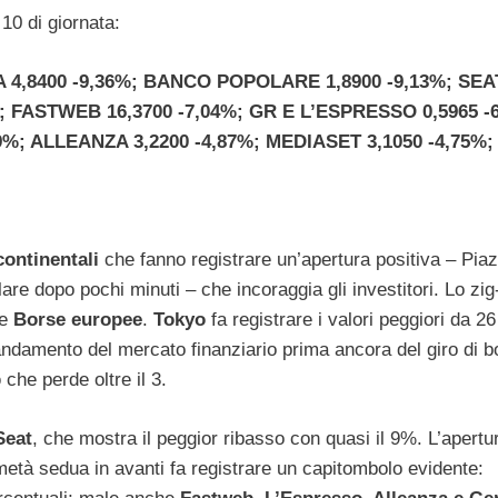
10 di giornata:
4,8400 -9,36%; BANCO POPOLARE 1,8900 -9,13%; SEA
%; FASTWEB 16,3700 -7,04%; GR E L’ESPRESSO 0,5965 -
9%; ALLEANZA 3,2200 -4,87%; MEDIASET 3,1050 -4,75%;
continentali
che fanno registrare un’apertura positiva – Piaz
are dopo pochi minuti – che incoraggia gli investitori. Lo zi
le
Borse europee
.
Tokyo
fa registrare i valori peggiori da 26
’andamento del mercato finanziario prima ancora del giro di b
b
che perde oltre il 3.
Seat
, che mostra il peggior ribasso con quasi il 9%. L’apertur
età sedua in avanti fa registrare un capitombolo evidente: