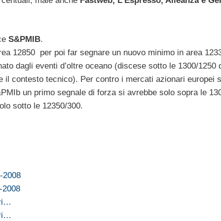
rcentuali; male anche
Fastweb, L’Espresso, Alleanza e Gen
ice
S&PMIB
.
 area 12850 per poi far segnare un nuovo minimo in area 1233
ato dagli eventi d’oltre oceano (discese sotto le 1300/1250 d
l contesto tecnico). Per contro i mercati azionari europei s
S&PMIb un primo segnale di forza si avrebbe solo sopra le 130
lo sotto le 12350/300.
2-2008
1-2008
ri…
ri…