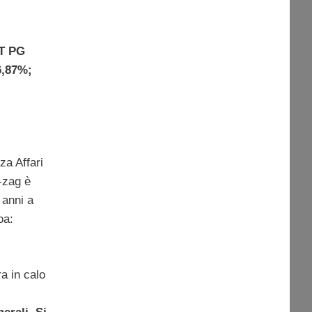
T PG
6,87%;
za Affari
g-zag è
 anni a
oa:
a in calo