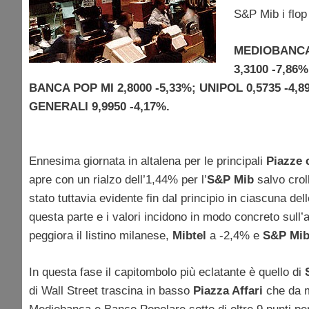
S&P Mib i flop 
MEDIOBANCA 
3,3100 -7,86
BANCA POP MI 2,8000 -5,33%; UNIPOL 0,5735 -4,8
GENERALI 9,9950 -4,17%.
Ennesima giornata in altalena per le principali
Piazze 
apre con un rialzo dell’1,44% per l’
S&P Mib
salvo croll
stato tuttavia evidente fin dal principio in ciascuna del
questa parte e i valori incidono in modo concreto sull
peggiora il listino milanese,
Mibtel
a -2,4% e
S&P Mi
In questa fase il capitombolo più eclatante è quello di
di Wall Street trascina in basso
Piazza Affari
che da m