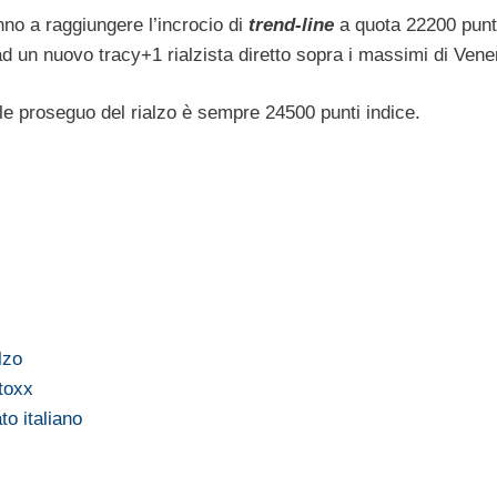
nno a raggiungere l’incrocio di
trend-line
a quota 22200 punti
 ad un nuovo tracy+1 rialzista diretto sopra i massimi di Vene
ale proseguo del rialzo è sempre 24500 punti indice.
…
lzo
stoxx
to italiano