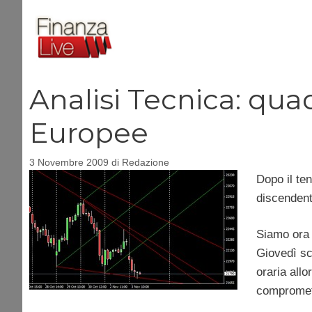
Vai
al
contenuto
Analisi Tecnica: qua
Europee
3 Novembre 2009
di
Redazione
Dopo il ten
discendenti
Siamo ora 
Giovedì sco
oraria allo
compromett