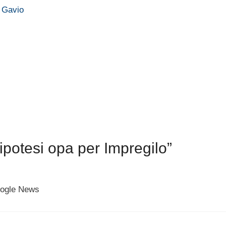
a Gavio
ipotesi opa per Impregilo”
voogle News