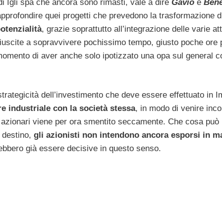
 di Igli spa che ancora sono rimasti, vale a dire
Gavio
e
Bene
pprofondire quei progetti che prevedono la trasformazione d
otenzialità
, grazie soprattutto all’integrazione delle varie att
riuscite a sopravvivere pochissimo tempo, giusto poche ore 
il momento di aver anche solo ipotizzato una opa sul general c
rategicità dell’investimento che deve essere effettuato in I
re industriale con la società stessa
, in modo di venire inco
oli azionari viene per ora smentito seccamente. Che cosa può r
 destino,
gli azionisti non intendono ancora esporsi in m
rebbero già essere decisive in questo senso.