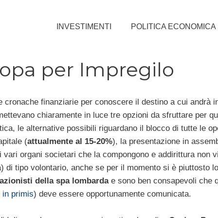
INVESTIMENTI
POLITICA ECONOMICA
i opa per Impregilo
e cronache finanziarie per conoscere il destino a cui andrà in
 mettevano chiaramente in luce tre opzioni da sfruttare per q
tica, le alternative possibili riguardano il blocco di tutte le o
pitale (
attualmente al 15-20%
), la presentazione in assemb
e i vari organi societari che la compongono e addirittura non v
) di tipo volontario, anche se per il momento si è piuttosto lo
azionisti della spa lombarda
e sono ben consapevoli che q
i in primis
) deve essere opportunamente comunicata.