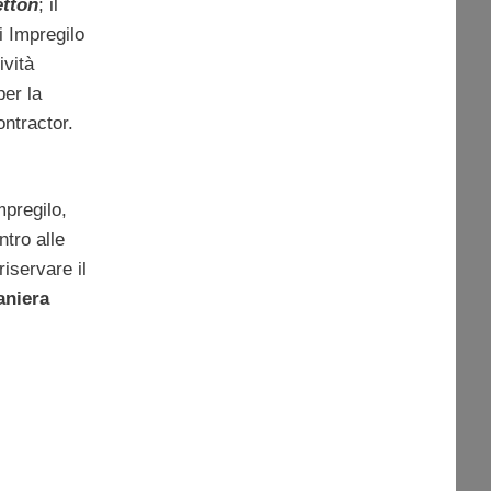
tton
; il
i Impregilo
ività
per la
ontractor.
mpregilo,
ntro alle
iservare il
aniera