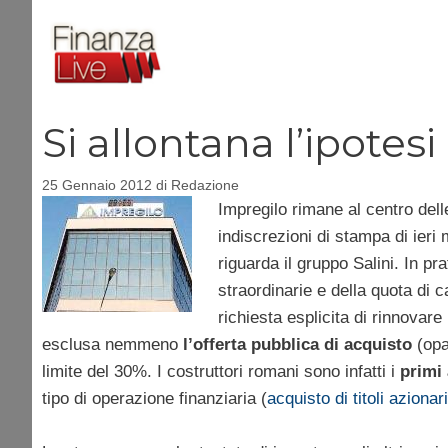
Vai
al
contenuto
Si allontana l’ipotes
25 Gennaio 2012
di
Redazione
Impregilo rimane al centro dell
indiscrezioni di stampa di ieri
riguarda il gruppo Salini. In pra
straordinarie e della quota di ca
richiesta esplicita di rinnovar
esclusa nemmeno
l’offerta pubblica di acquisto
(opa
limite del 30%. I costruttori romani sono infatti i
primi 
tipo di operazione finanziaria (
acquisto di titoli azionar