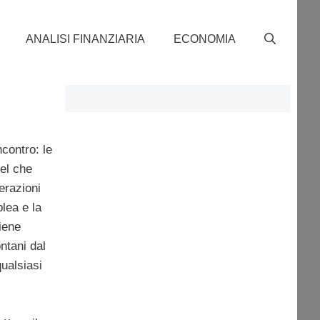
ANALISI FINANZIARIA
ECONOMIA
contro: le
uel che
perazioni
lea e la
iene
ntani dal
ualsiasi