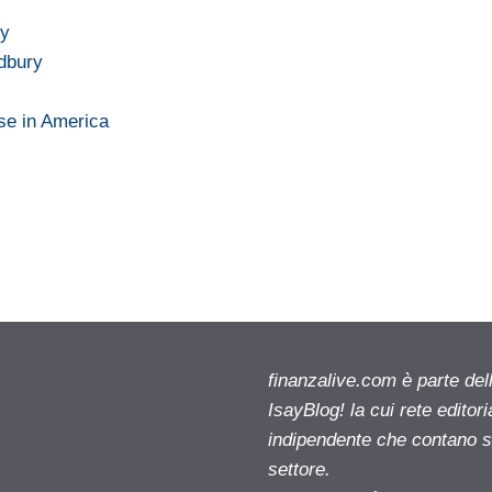
ky
dbury
se in America
finanzalive.com è parte d
IsayBlog! la cui rete editor
indipendente che contano su
settore.