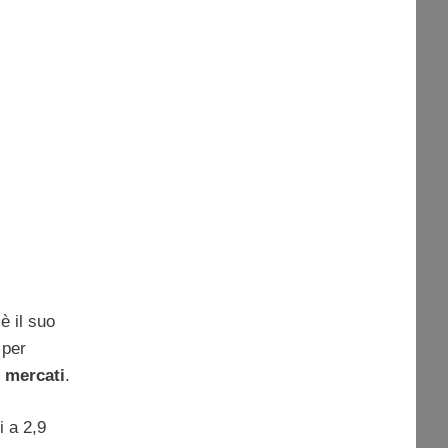
è il suo
 per
i
mercati
.
i a 2,9