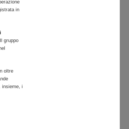
operazione
strata in
i
Il gruppo
el
n oltre
ande
 insieme, i