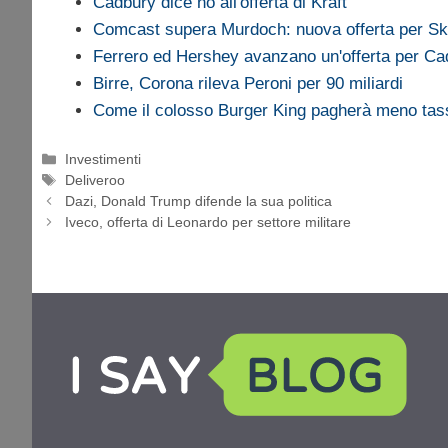
Cadbury dice no all'offerta di Kraft
Comcast supera Murdoch: nuova offerta per S
Ferrero ed Hershey avanzano un'offerta per Ca
Birre, Corona rileva Peroni per 90 miliardi
Come il colosso Burger King pagherà meno tas
Categorie
Investimenti
Tag
Deliveroo
Dazi, Donald Trump difende la sua politica
Iveco, offerta di Leonardo per settore militare