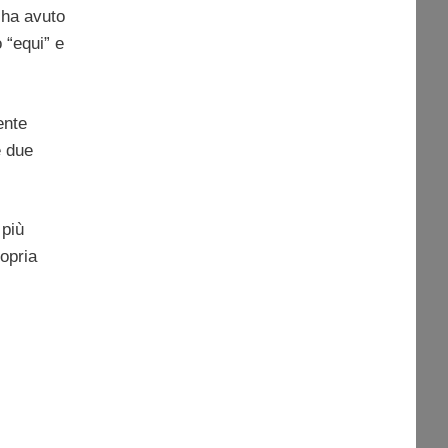
 ha avuto
 “equi” e
ente
e due
 più
ropria