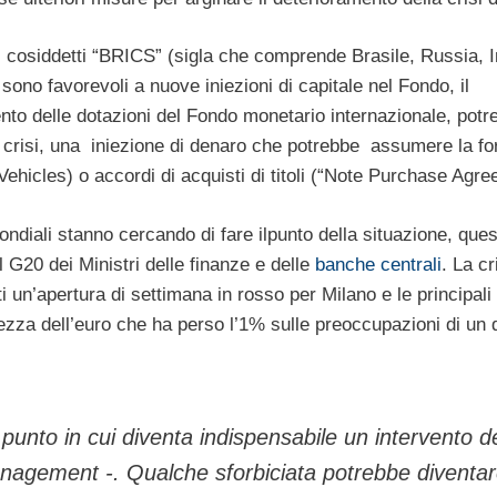
i cosiddetti “BRICS” (sigla che comprende Brasile, Russia, I
sono favorevoli a nuove iniezioni di capitale nel Fondo, il
nto delle dotazioni del Fondo monetario internazionale, potr
n crisi, una iniezione di denaro che potrebbe assumere la fo
e Vehicles) o accordi di acquisti di titoli (“Note Purchase Agr
ondiali stanno cercando di fare ilpunto della situazione, que
G20 dei Ministri delle finanze e delle
banche centrali
. La cr
tti un’apertura di settimana in rosso per Milano e le principal
lezza dell’euro che ha perso l’1% sulle preoccupazioni di un 
punto in cui diventa indispensabile un intervento d
nagement -. Qualche sforbiciata potrebbe diventa