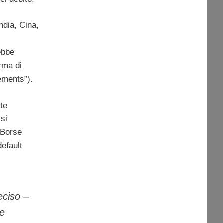
ndia, Cina,
ebbe
rma di
eements”).
ste
isi
i Borse
default
eciso –
re