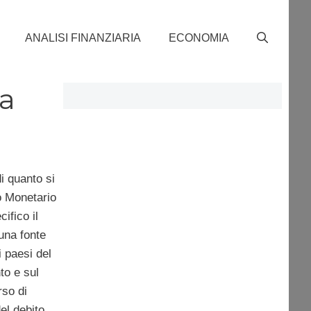
ANALISI FINANZIARIA
ECONOMIA
ia
i quanto si
o Monetario
ifico il
una fonte
 paesi del
to e sul
rso di
el debito.