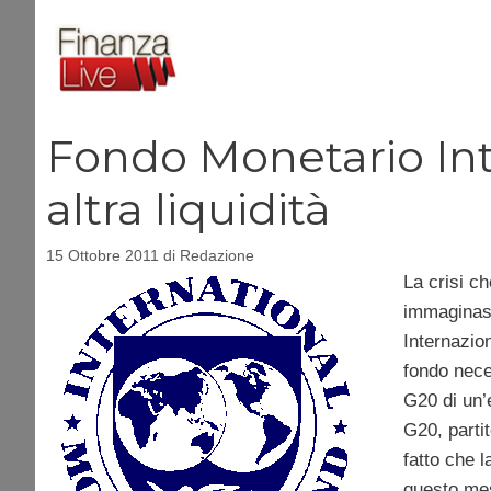
Vai
al
contenuto
Fondo Monetario Int
altra liquidità
15 Ottobre 2011
di
Redazione
La crisi c
immaginass
Internazion
fondo nece
G20 di un’
G20, partit
fatto che 
questo mese