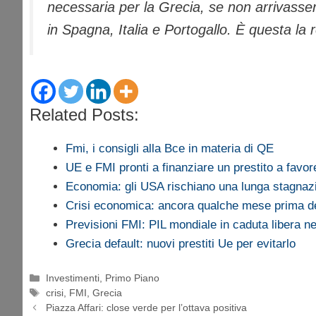
necessaria per la Grecia, se non arrivasser
in Spagna, Italia e Portogallo. È questa la
Related Posts:
Fmi, i consigli alla Bce in materia di QE
UE e FMI pronti a finanziare un prestito a favo
Economia: gli USA rischiano una lunga stagnaz
Crisi economica: ancora qualche mese prima 
Previsioni FMI: PIL mondiale in caduta libera n
Grecia default: nuovi prestiti Ue per evitarlo
Categorie
Investimenti
,
Primo Piano
Tag
crisi
,
FMI
,
Grecia
Piazza Affari: close verde per l’ottava positiva