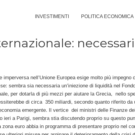
INVESTIMENTI
POLITICA ECONOMICA
ernazionale: necessar
he imperversa nell’Unione Europea esige molto più impegno d
e: sembra sia necessaria un’iniezione di liquidità nel Fond
ale, per dotarla di più mezzi per aiutare la Grecia, nello spec
ssiterebbe di circa 350 miliardi, secondo quanto riferito da 
economia emergente. Il vertice dei ministri delle Finanze dei
o ieri a Parigi, sembra stia discutendo proprio su questo pun
la zona euro abbia in programma di presentare proprio nel co
 ulteriori misure per arginare il deterioramento della crisi d