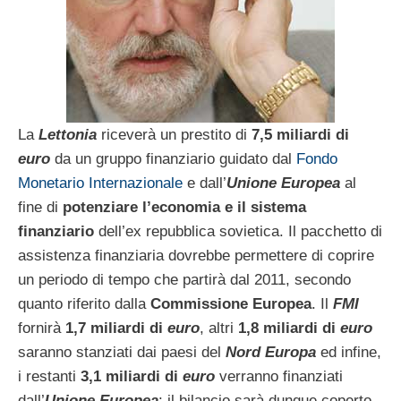
La
Lettonia
riceverà un prestito di
7,5 miliardi di
euro
da un gruppo finanziario guidato dal
Fondo
Monetario Internazionale
e dall’
Unione Europea
al
fine di
potenziare l’economia e il sistema
finanziario
dell’ex repubblica sovietica. Il pacchetto di
assistenza finanziaria dovrebbe permettere di coprire
un periodo di tempo che partirà dal 2011, secondo
quanto riferito dalla
Commissione Europea
. Il
FMI
fornirà
1,7 miliardi di
euro
, altri
1,8 miliardi di
euro
saranno stanziati dai paesi del
Nord Europa
ed infine,
i restanti
3,1 miliardi di
euro
verranno finanziati
dall’
Unione Europea
: il bilancio sarà dunque coperto