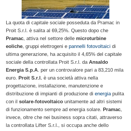
La quota di capitale sociale posseduta da Pramac in
Proit S.r.l. è salita al 69,25%. Questo dopo che
Pramac
, attiva nel settore delle
microturbine
eoliche
, gruppi elettrogeni e
pannelli fotovoltaici
di
ultima generazione, ha acquisito il 4,65% del capitale
sociale della controllata Proit S.r.l. da
Ansaldo
Energia S.p.A
. per un controvalore pari a 83,210 mila
euro.
Proit S.r.l.
è una società attiva nella
progettazione, installazione, manutenzione e
distribuzione di impianti di produzione di
energia
pulita
con il
solare-fotovoltaico
unitamente ad altri sistemi
di funzionamento sempre ad energia solare.
Pramac
,
invece, oltre che nei business sopra citati, attraverso
la controllata Lifter S.r.l., si occupa anche dello