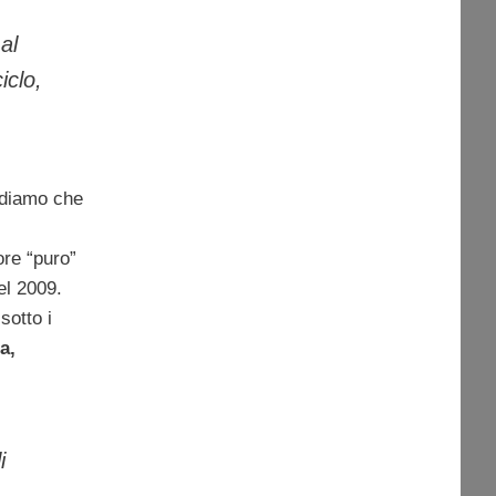
al
iclo,
rediamo che
ore “puro”
el 2009.
sotto i
a,
i