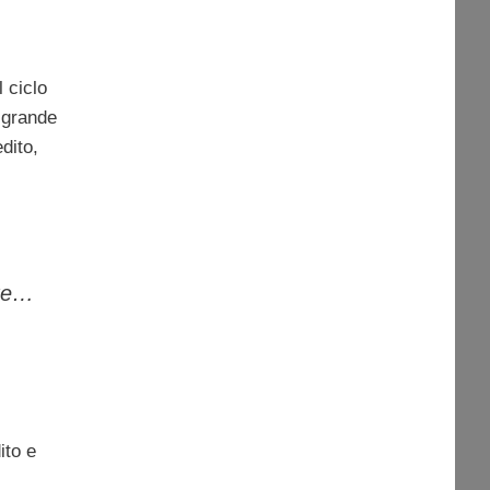
l ciclo
 grande
dito,
,
nte…
ito e