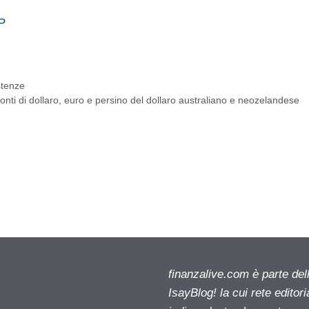
&P
stenze
ronti di dollaro, euro e persino del dollaro australiano e neozelandese
finanzalive.com è parte d
IsayBlog! la cui rete editor