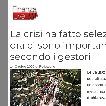
Vai
al
contenuto
La crisi ha fatto se
ora ci sono importan
secondo i gestori
14 Ottobre 2008
di
Redazione
Le valutaz
soprattutt
un’opportu
investimen
dichiarava