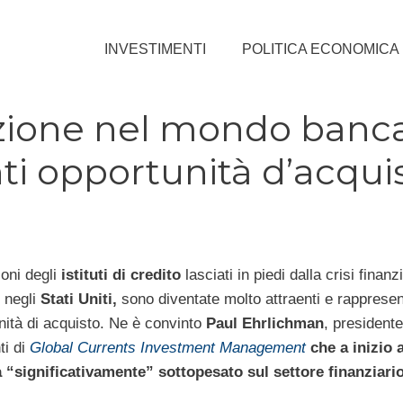
INVESTIMENTI
POLITICA ECONOMICA
lezione nel mondo banca
ti opportunità d’acqui
ioni degli
istituti di credito
lasciati in piedi dalla crisi finanzi
o negli
Stati Uniti,
sono diventate molto attraenti e rapprese
nità di acquisto. Ne è convinto
Paul Ehrlichman
, presidente
ti di
Global Currents Investment Management
che a inizio 
 “significativamente” sottopesato sul settore finanziario