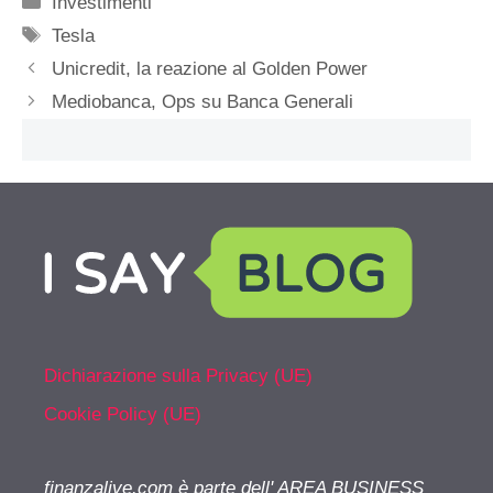
Investimenti
Tag
Tesla
Unicredit, la reazione al Golden Power
Mediobanca, Ops su Banca Generali
Dichiarazione sulla Privacy (UE)
Cookie Policy (UE)
finanzalive.com è parte dell' AREA BUSINESS