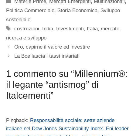
Categorie
Materie Prime
,
Mercati Emergenti
,
Multinazionali
,
Politica Commerciale
,
Storia Economica
,
Sviluppo
sostenibile
Tag
costruzioni
,
India
,
Investimenti
,
Italia
,
mercato
,
ricerca e sviluppo
Oro, capirne il valore ed investire
La Bce lascia i tassi invariati
1 commento su “Millennium®:
il legante “antismog” di
Italcementi”
Pingback:
Responsabilità sociale: sette aziende
italiane nel Dow Jones Sustainability Index. Eni leader