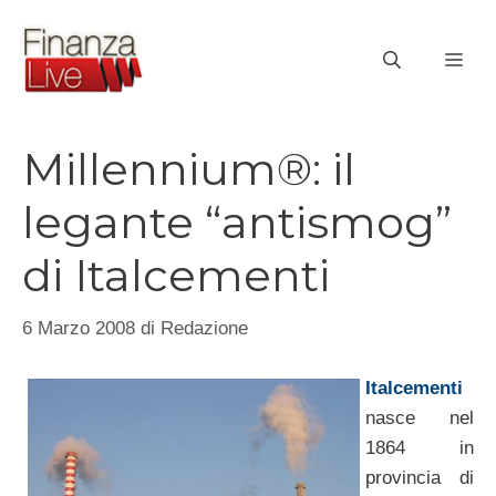
Vai
al
ME
contenuto
Millennium®: il
legante “antismog”
di Italcementi
6 Marzo 2008
di
Redazione
Italcementi
nasce nel
1864 in
provincia di