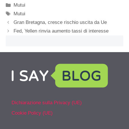
Categorie
Mutui
Tag
Mutui
Gran Bretagna, cresce rischio uscita da Ue
Fed, Yellen rinvia aumento tassi di interesse
Dichiarazione sulla Privacy (UE)
Cookie Policy (UE)