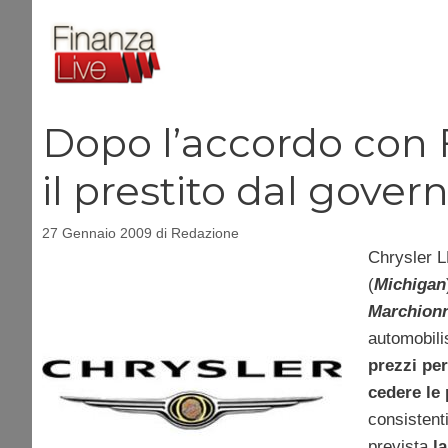
Vai
al
contenuto
Dopo l’accordo con F
il prestito dal gove
27 Gennaio 2009
di
Redazione
Chrysler L
(
Michigan
Marchion
automobili
prezzi per
cedere le 
consistenti
prevista
l