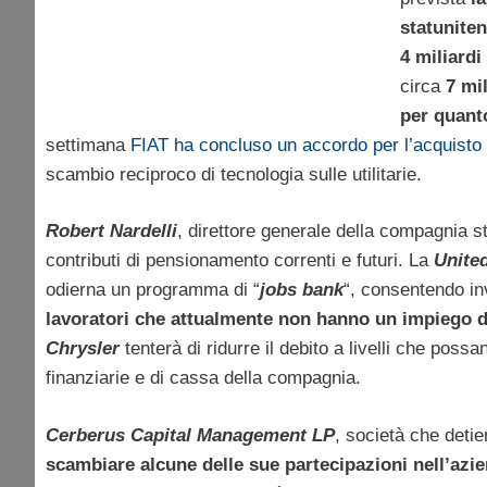
statunite
4 miliardi
circa
7 mil
per quanto
settimana
FIAT ha concluso un accordo per l’acquisto 
scambio reciproco di tecnologia sulle utilitarie.
Robert Nardelli
, direttore generale della compagnia 
contributi di pensionamento correnti e futuri. La
Unite
odierna un programma di “
jobs bank
“, consentendo i
lavoratori che attualmente non hanno un impiego d
Chrysler
tenterà di ridurre il debito a livelli che po
finanziarie e di cassa della compagnia.
Cerberus Capital Management LP
, società che deti
scambiare alcune delle sue partecipazioni nell’azien