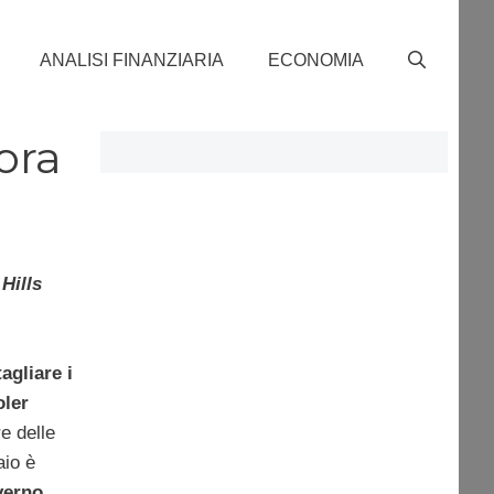
ANALISI FINANZIARIA
ECONOMIA
ora
Hills
tagliare i
oler
re delle
aio è
verno