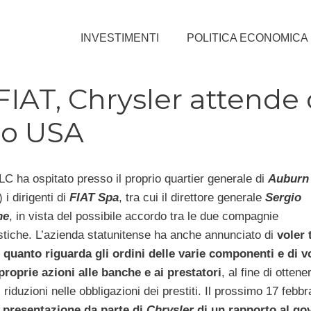
INVESTIMENTI
POLITICA ECONOMICA
IAT, Chrysler attende 
rno USA
LC ha ospitato presso il proprio quartier generale di
Auburn 
) i dirigenti di
FIAT Spa
, tra cui il direttore generale
Sergio
ne
, in vista del possibile accordo tra le due compagnie
stiche. L’azienda statunitense ha anche annunciato di
voler 
 quanto riguarda gli ordini delle varie componenti e di v
proprie azioni alle banche e ai prestatori
, al fine di ottene
 riduzioni nelle obbligazioni dei prestiti. Il prossimo 17 febbr
a presentazione da parte di
Chrysler
di un rapporto al go