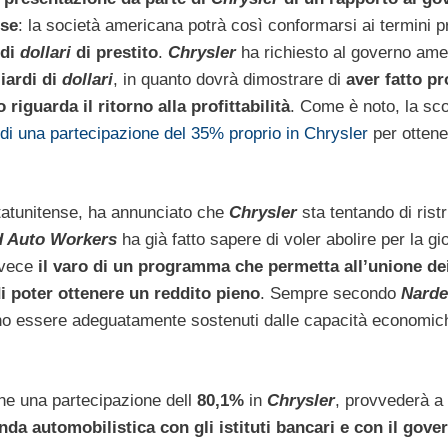
nse
: la società americana potrà così conformarsi ai termini pr
 di
dollari
di prestito
.
Chrysler
ha richiesto al governo ame
iardi di
dollari
, in quanto dovrà dimostrare di
aver fatto pr
 riguarda il ritorno alla profittabilità
. Come è noto, la sc
di una partecipazione del 35% proprio in Chrysler
per ottene
statunitense, ha annunciato che
Chrysler
sta tentando di ristr
d Auto Workers
ha già fatto sapere di voler abolire per la gi
nvece
il varo di un programma che permetta all’unione de
i poter ottenere un reddito pieno
. Sempre secondo
Nardel
ssano essere adeguatamente sostenuti dalle capacità economic
ene una partecipazione dell
80,1%
in
Chrysler
, provvederà a
da automobilistica con gli istituti bancari e con il gove