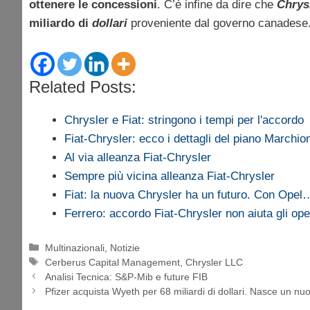
ottenere le concessioni
. C’è infine da dire che
Chrys
miliardo di
dollari
proveniente dal governo canadese
Related Posts:
Chrysler e Fiat: stringono i tempi per l'accordo
Fiat-Chrysler: ecco i dettagli del piano Marchio
Al via alleanza Fiat-Chrysler
Sempre più vicina alleanza Fiat-Chrysler
Fiat: la nuova Chrysler ha un futuro. Con Opel
Ferrero: accordo Fiat-Chrysler non aiuta gli oper
Categorie
Multinazionali
,
Notizie
Tag
Cerberus Capital Management
,
Chrysler LLC
Analisi Tecnica: S&P-Mib e future FIB
Pfizer acquista Wyeth per 68 miliardi di dollari. Nasce un n