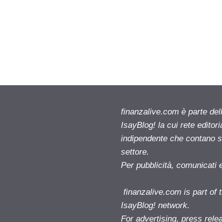
finanzalive.com è parte d
IsayBlog! la cui rete editor
indipendente che contano su
settore.
Per pubblicità, comunicati 
finanzalive.com is part o
IsayBlog! network.
For advertising, press rele