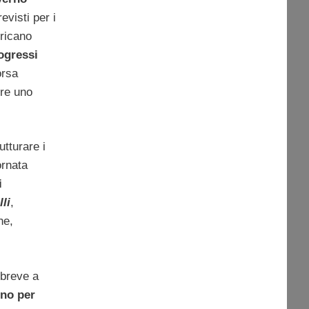
evisti per i
ricano
ogressi
orsa
re uno
utturare i
ornata
i
li
,
he,
 breve a
rno per