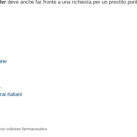
ler
deve anche far fronte a una richiesta per un prestito pon
.
nne
…
ai italiani
uovo colosso farmaceutico