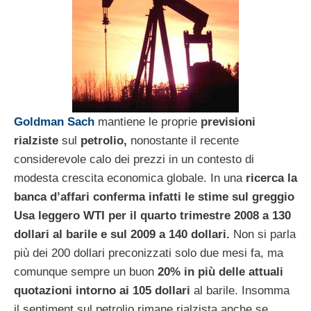
Goldman Sach
mantiene le proprie
previsioni
rialziste
sul
petrolio,
nonostante il recente
considerevole calo dei prezzi in un contesto di
modesta crescita economica globale. In una
ricerca la
banca d’affari conferma infatti le stime sul greggio
Usa leggero WTI per il quarto trimestre 2008 a 130
dollari al barile e sul 2009 a 140 dollari.
Non si parla
più dei 200 dollari preconizzati solo due mesi fa, ma
comunque sempre un buon
20% in più delle attuali
quotazioni intorno ai 105 dollari
al barile. Insomma
il sentiment sul petrolio rimane rialzista anche se