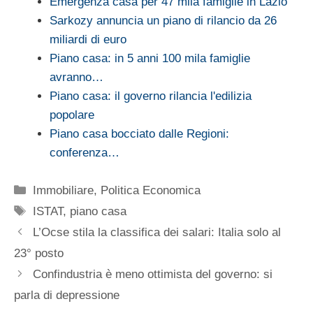
Emergenza casa per 47 mila famiglie in Lazio
Sarkozy annuncia un piano di rilancio da 26
miliardi di euro
Piano casa: in 5 anni 100 mila famiglie
avranno…
Piano casa: il governo rilancia l'edilizia
popolare
Piano casa bocciato dalle Regioni:
conferenza…
Categorie
Immobiliare
,
Politica Economica
Tag
ISTAT
,
piano casa
L’Ocse stila la classifica dei salari: Italia solo al
23° posto
Confindustria è meno ottimista del governo: si
parla di depressione