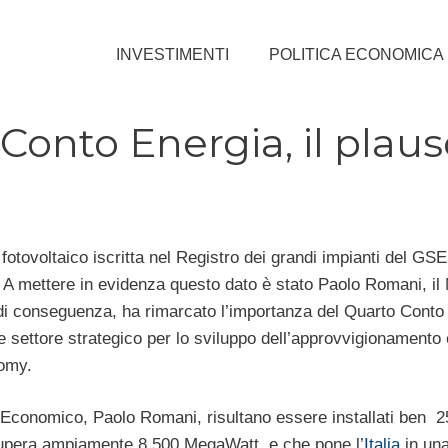
INVESTIMENTI
POLITICA ECONOMICA
Conto Energia, il plaus
otovoltaico iscritta nel Registro dei grandi impianti del GSE,
 A mettere in evidenza questo dato è stato Paolo Romani, il 
di conseguenza, ha rimarcato l’importanza del Quarto Conto
e settore strategico per lo sviluppo dell’approvvigionamento
nomy.
po Economico, Paolo Romani, risultano essere installati ben 2
upera ampiamente 8.500 MegaWatt, e che pone l’
Italia
in una