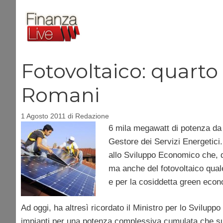
Vai
al
contenuto
Fotovoltaico: quarto 
Romani
1 Agosto 2011
di
Redazione
6 mila megawatt di potenza da f
Gestore dei Servizi Energetici.
allo Sviluppo Economico che, 
ma anche del fotovoltaico qual
e per la cosiddetta green eco
Ad oggi, ha altresì ricordato il Ministro per lo Svilup
impianti per una potenza complessiva cumulata che s