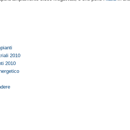
pianti
riali 2010
nti 2010
energetico
ndere