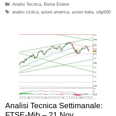
Categorie
Analisi Tecnica
,
Borse Estere
Tag
analisi ciclica
,
azioni america
,
azioni italia
,
s&p500
Analisi Tecnica Settimanale:
FTSE-Mib – 21 Nov