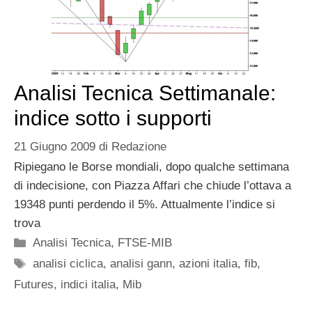
Analisi Tecnica Settimanale:
indice sotto i supporti
21 Giugno 2009
di
Redazione
Ripiegano le Borse mondiali, dopo qualche settimana
di indecisione, con Piazza Affari che chiude l’ottava a
19348 punti perdendo il 5%. Attualmente l’indice si
trova
Categorie
Analisi Tecnica
,
FTSE-MIB
Tag
analisi ciclica
,
analisi gann
,
azioni italia
,
fib
,
Futures
,
indici italia
,
Mib