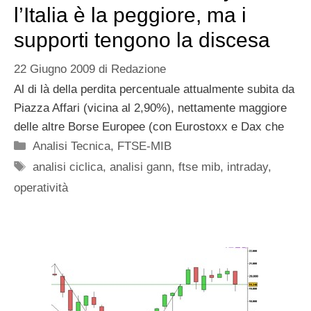
l’Italia è la peggiore, ma i
supporti tengono la discesa
22 Giugno 2009
di
Redazione
Al di là della perdita percentuale attualmente subita da
Piazza Affari (vicina al 2,90%), nettamente maggiore
delle altre Borse Europee (con Eurostoxx e Dax che
Categorie
Analisi Tecnica
,
FTSE-MIB
Tag
analisi ciclica
,
analisi gann
,
ftse mib
,
intraday
,
operatività