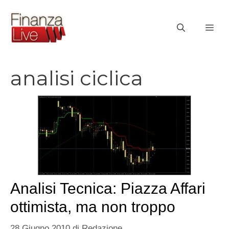
Vai
al
ME
contenuto
analisi ciclica
Analisi Tecnica: Piazza Affari
ottimista, ma non troppo
28 Giugno 2010
di
Redazione