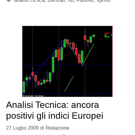
analisi ciclica
,
Derivati
,
fib
,
Futures
,
spmib
Analisi Tecnica: ancora
positivi gli indici Europei
27 Luglio 2009
di
Redazione