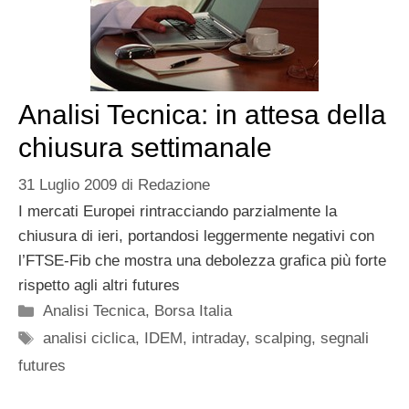
Analisi Tecnica: in attesa della
chiusura settimanale
31 Luglio 2009
di
Redazione
I mercati Europei rintracciando parzialmente la
chiusura di ieri, portandosi leggermente negativi con
l’FTSE-Fib che mostra una debolezza grafica più forte
rispetto agli altri futures
Categorie
Analisi Tecnica
,
Borsa Italia
Tag
analisi ciclica
,
IDEM
,
intraday
,
scalping
,
segnali
futures