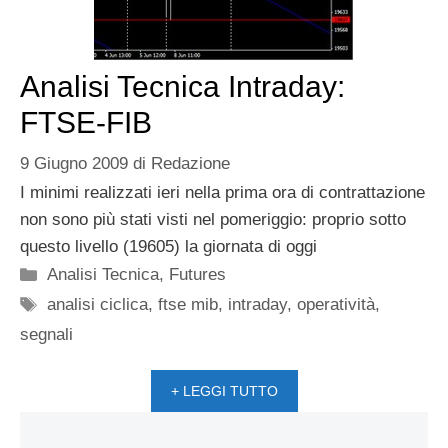
Analisi Tecnica Intraday:
FTSE-FIB
9 Giugno 2009
di
Redazione
I minimi realizzati ieri nella prima ora di contrattazione
non sono più stati visti nel pomeriggio: proprio sotto
questo livello (19605) la giornata di oggi
Categorie
Analisi Tecnica
,
Futures
Tag
analisi ciclica
,
ftse mib
,
intraday
,
operatività
,
segnali
+ LEGGI TUTTO