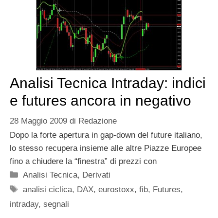
Analisi Tecnica Intraday: indici
e futures ancora in negativo
28 Maggio 2009
di
Redazione
Dopo la forte apertura in gap-down del future italiano,
lo stesso recupera insieme alle altre Piazze Europee
fino a chiudere la “finestra” di prezzi con
Categorie
Analisi Tecnica
,
Derivati
Tag
analisi ciclica
,
DAX
,
eurostoxx
,
fib
,
Futures
,
intraday
,
segnali