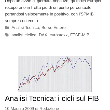
Dopo un avvio di giornata negativo, gli Indici Europei
recuperano in fretta più di un punto percentuale
portandosi velocemente in positivo, con l’SPMIB
sempre contenuto
Categorie
Analisi Tecnica
,
Borse Estere
Tag
analisi ciclica
,
DAX
,
eurostoxx
,
FTSE-MIB
Analisi Tecnica: i cicli sul FIB
10 Maggio 2009
di
Redazione