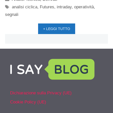
Tag
analisi ciclica
,
Futures
,
intraday
,
operatività
,
segnali
+ LEGGI TUTTO
Dichiarazione sulla Privacy (UE)
Cookie Policy (UE)