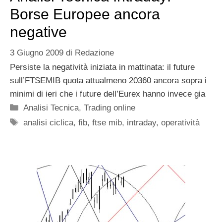
Borse Europee ancora
negative
3 Giugno 2009
di
Redazione
Persiste la negatività iniziata in mattinata: il future
sull’FTSEMIB quota attualmeno 20360 ancora sopra i
minimi di ieri che i future dell’Eurex hanno invece gia
Categorie
Analisi Tecnica
,
Trading online
Tag
analisi ciclica
,
fib
,
ftse mib
,
intraday
,
operatività