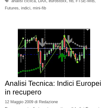
Tag
analisi ciclica
,
DAX
,
eurostoxx
,
fib
,
FTSE-MIB
,
Futures
,
indici
,
mini-fib
Analisi Tecnica: Indici Europei
in recupero
12 Maggio 2009
di
Redazione