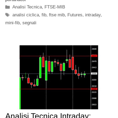
Categorie
Analisi Tecnica
,
FTSE-MIB
Tag
analisi ciclica
,
fib
,
ftse mib
,
Futures
,
intraday
,
mini-fib
,
segnali
Analisi Tecnica Intraday: