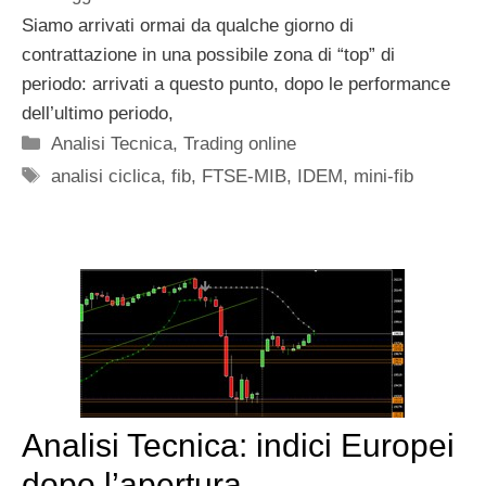
Siamo arrivati ormai da qualche giorno di
contrattazione in una possibile zona di “top” di
periodo: arrivati a questo punto, dopo le performance
dell’ultimo periodo,
Categorie
Analisi Tecnica
,
Trading online
Tag
analisi ciclica
,
fib
,
FTSE-MIB
,
IDEM
,
mini-fib
Analisi Tecnica: indici Europei
dopo l’apertura