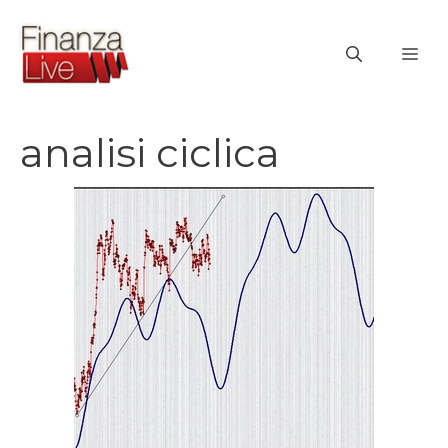
Vai
al
ME
contenuto
analisi ciclica