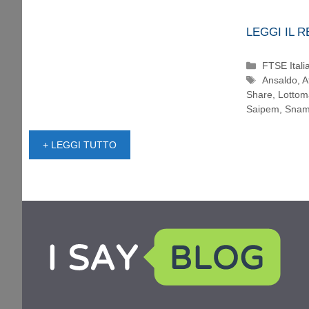
LEGGI IL 
Categorie
FTSE Itali
Tag
Ansaldo
,
A
Share
,
Lottom
Saipem
,
Snam
+ LEGGI TUTTO