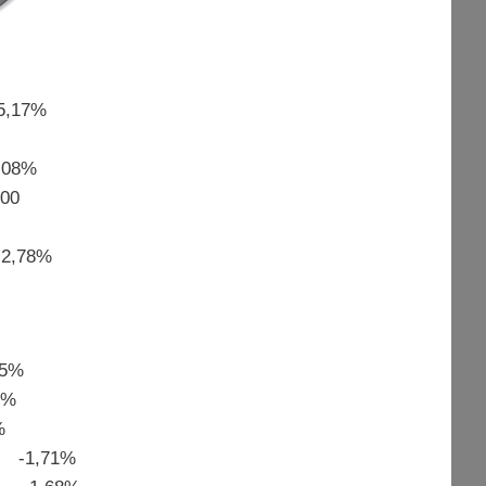
5,17%
,08%
000
2,78%
:
05%
5%
%
 -1,71%