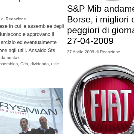
S&P Mib andam
Borse, i migliori e
di
Redazione
mese in cui le assemblee degli
peggiori di giorn
 riuniscono e approvano il
27-04-2009
sercizio ed eventualmente
one agli utili. Ansaldo Sts
27 Aprile 2009
di
Redazione
ondamentale
ssemblea
,
Cda
,
dividendo
,
utile