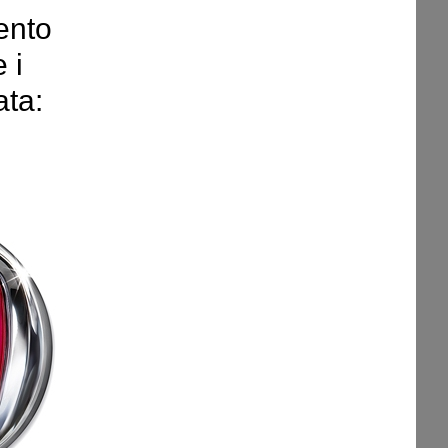
ento
 i
ata: