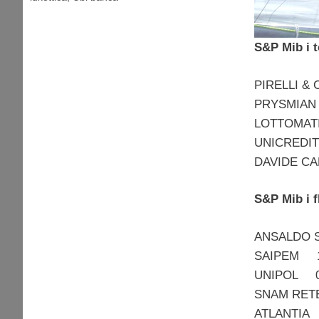
S&P Mib i t
PIRELLI &
PRYSMIAN
LOTTOMAT
UNICREDI
DAVIDE C
S&P Mib i f
ANSALDO 
SAIPEM 1
UNIPOL 0
SNAM RET
ATLANTIA