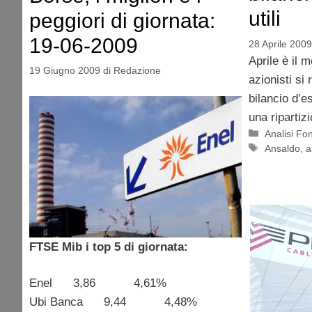
utili
peggiori di giornata:
19-06-2009
28 Aprile 2009
Aprile è il 
19 Giugno 2009
di
Redazione
azionisti si
bilancio d’e
una ripartizi
Categorie
Analisi F
Tag
Ansaldo
,
a
FTSE Mib i top 5 di giornata:
Enel 3,86 4,61%
Ubi Banca 9,44 4,48%