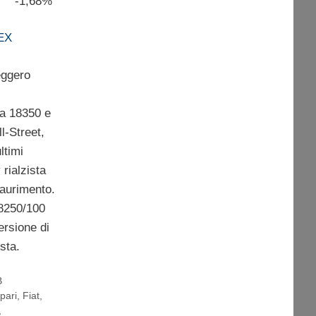
0 -1,68%
EX
eggero
 a 18350 e
l-Street,
ltimi
 rialzista
saurimento.
18250/100
ersione di
sta.
B
pari
,
Fiat
,
,