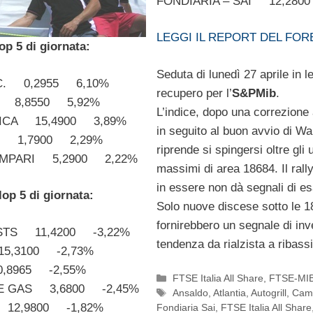
FONDIARIA – SAI 12,280
LEGGI IL REPORT DEL FOR
op 5 di giornata:
Seduta di lunedì 27 aprile in l
 C. 0,2955 6,10%
recupero per l’
S&PMib
.
 8,8550 5,92%
L’indice, dopo una correzione
ICA 15,4900 3,89%
in seguito al buon avvio di Wal
T 1,7900 2,29%
riprende si spingersi oltre gli u
AMPARI 5,2900 2,22%
massimi di area 18684. Il rally
in essere non dà segnali di e
lop 5 di giornata:
Solo nuove discese sotto le 
fornirebbero un segnale di inv
STS 11,4200 -3,22%
tendenza da rialzista a ribassi
5,3100 -2,73%
,8965 -2,55%
Categorie
FTSE Italia All Share
,
FTSE-MI
E GAS 3,6800 -2,45%
Tag
Ansaldo
,
Atlantia
,
Autogrill
,
Cam
 12,9800 -1,82%
Fondiaria Sai
,
FTSE Italia All Share