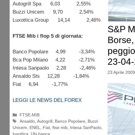
Autogrill Spa 6,03 2,55%
Buzzi Unicem 9,70 2,54%
Luxottica Group 14,14 2,46%
S&P M
FTSE Mib i flop 5 di giornata:
Borse, 
peggior
Banco Popolare 4,99 -3,34%
23-04
Bca Pop Milano 4,22 -2,71%
Intesa Sanpaolo 2,28 -2,46%
23 Aprile 2009
Ansaldo Sts 12,28 -1,84%
Fiat 6,94 -1,77%
LEGGI LE NEWS DEL FOREX
Categorie
FTSE-MIB
Tag
Ansaldo
,
Autogrill
,
Banco Popolare
,
Buzzi
Unicem
,
ENEL
,
Fiat
,
ftse mib
,
Intesa SanPaolo
,
luxottica
,
Ubi banca