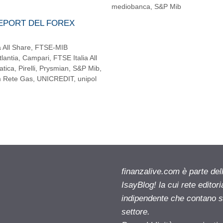
mediobanca
,
S&P Mib
REPORT DEL FOREX
a All Share
,
FTSE-MIB
tlantia
,
Campari
,
FTSE Italia All
atica
,
Pirelli
,
Prysmian
,
S&P Mib
,
 Rete Gas
,
UNICREDIT
,
unipol
finanzalive.com è parte d
IsayBlog! la cui rete editor
indipendente che contano su
settore.