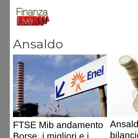
Vai
al
contenuto
Ansaldo
Ansal
FTSE Mib andamento
bilanci
Borse, i migliori e i