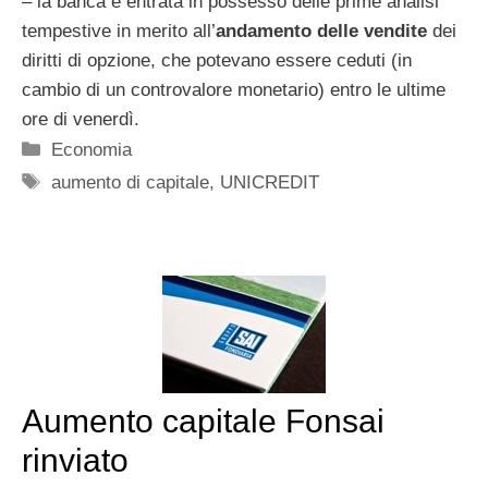
– la banca è entrata in possesso delle prime analisi
tempestive in merito all’
andamento delle vendite
dei
diritti di opzione, che potevano essere ceduti (in
cambio di un controvalore monetario) entro le ultime
ore di venerdì.
Categorie
Economia
Tag
aumento di capitale
,
UNICREDIT
Aumento capitale Fonsai
rinviato