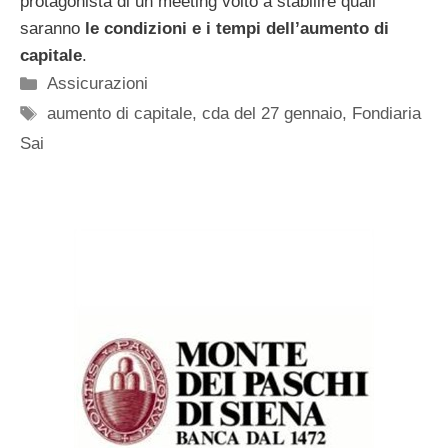
protagonista di un meeting volto a stabilire quali
saranno
le condizioni e i tempi dell’aumento di
capitale
.
Categorie
Assicurazioni
Tag
aumento di capitale
,
cda del 27 gennaio
,
Fondiaria
Sai