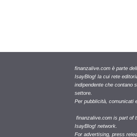
finanzalive.com è parte d
IsayBlog! la cui rete editor
indipendente che contano su
settore.
Per pubblicità, comunicati 
finanzalive.com is part o
IsayBlog! network.
For advertising, press rele