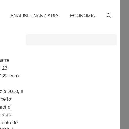
ANALISI FINANZIARIA
ECONOMIA
parte
l 23
 0,22 euro
zio 2010, il
he lo
rdi di
è stata
mento dei