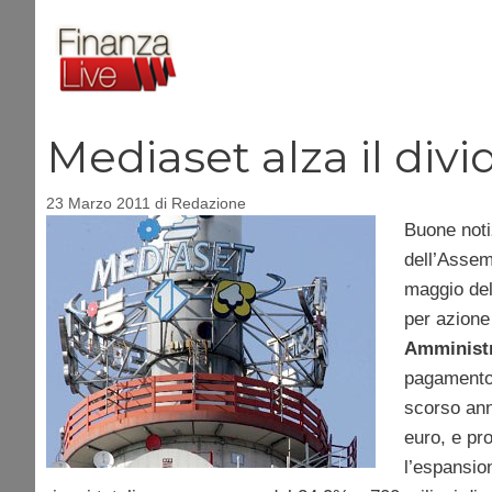
Vai
al
contenuto
Mediaset alza il div
23 Marzo 2011
di
Redazione
Buone noti
dell’Assem
maggio del
per azione 
Amminist
pagamento
scorso ann
euro, e pro
l’espansion