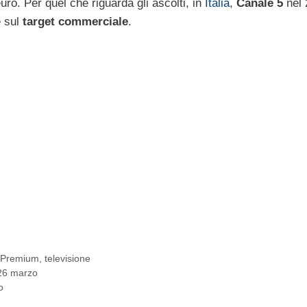
uro. Per quel che riguarda gli ascolti, in
Italia
,
Canale 5
nel 
e sul
target commerciale
.
 Premium
,
televisione
 26 marzo
o