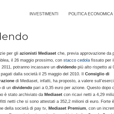
INVESTIMENTI
POLITICA ECONOMICA
idendo
zie per gli
azionisti Mediaset
che, previa approvazione da 
blea, il 26 maggio prossimo, con
stacco cedola
fissato per i
 2011, potranno incassare un
dividendo
più alto rispetto ai
pagati dalla società il 25 maggio del 2010. Il
Consiglio di
razione
di Mediaset, infatti, ha proposto, a valere sull’eserci
 di un
dividendo
pari a 0,35 euro per azione. Questo dopo c
o è stato archiviato da
Mediaset
con ricavi netti a 4,29 milia
fitti netti che si sono attestati a 352,2 milioni di euro. Forte 
e della società di pay tv,
Mediaset Premium
, con un incre