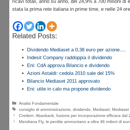
ricavi totali, anno su anno, del 24,9% a 700 milioni di e
stata la prima rete italiana in prime time, e nelle 24 or
Related Posts:
Dividendo Mediaset a 0,38 euro per azione.…
Indesit Company raddoppia il dividendo
Eni: CdA approva Bilancio e dividendo
Azioni Astaldi: cedola 2010 sale del 15%
Bilancio Mediaset 2011 approvato
Eni: utile in calo ma propone dividendo
Categorie
Analisi Fondamentale
Tag
consiglio di amministrazione
,
dividendo
,
Mediaset
,
Mediaset
Credem: Abaxbank, fusione per incorporazione efficace dal
Meridiana Fly, le perdite ammontano a oltre 46 milioni di eur