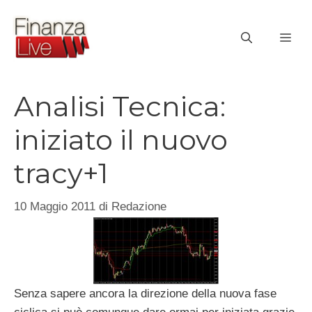
Vai
al
ME
contenuto
Analisi Tecnica:
iniziato il nuovo
tracy+1
10 Maggio 2011
di
Redazione
Senza sapere ancora la direzione della nuova fase