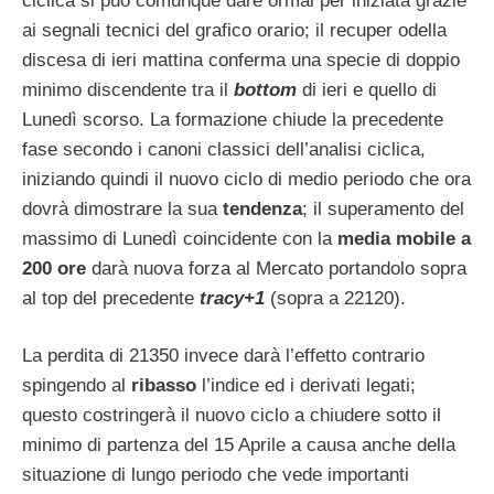
ciclica si può comunque dare ormai per iniziata grazie
ai segnali tecnici del grafico orario; il recuper odella
discesa di ieri mattina conferma una specie di doppio
minimo discendente tra il
bottom
di ieri e quello di
Lunedì scorso. La formazione chiude la precedente
fase secondo i canoni classici dell’analisi ciclica,
iniziando quindi il nuovo ciclo di medio periodo che ora
dovrà dimostrare la sua
tendenza
; il superamento del
massimo di Lunedì coincidente con la
media mobile a
200 ore
darà nuova forza al Mercato portandolo sopra
al top del precedente
tracy+1
(sopra a 22120).
La perdita di 21350 invece darà l’effetto contrario
spingendo al
ribasso
l’indice ed i derivati legati;
questo costringerà il nuovo ciclo a chiudere sotto il
minimo di partenza del 15 Aprile a causa anche della
situazione di lungo periodo che vede importanti