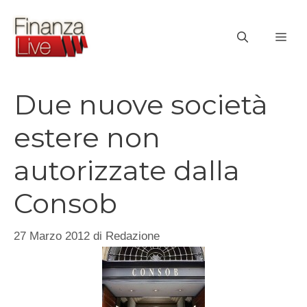
Vai
al
ME
contenuto
Due nuove società
estere non
autorizzate dalla
Consob
27 Marzo 2012
di
Redazione