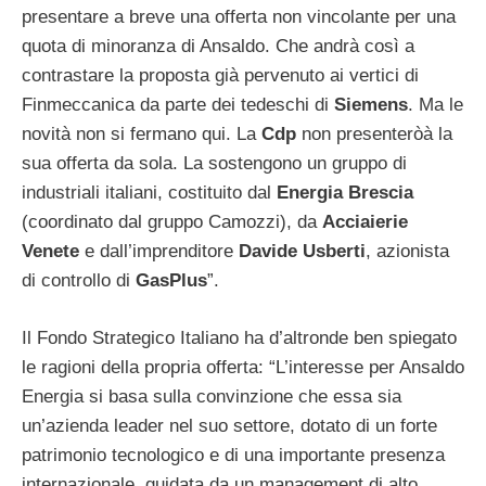
presentare a breve una offerta non vincolante per una
quota di minoranza di Ansaldo. Che andrà così a
contrastare la proposta già pervenuto ai vertici di
Finmeccanica da parte dei tedeschi di
Siemens
. Ma le
novità non si fermano qui. La
Cdp
non presenteròà la
sua offerta da sola. La sostengono un gruppo di
industriali italiani, costituito dal
Energia
Brescia
(coordinato dal gruppo Camozzi), da
Acciaierie
Venete
e dall’imprenditore
Davide
Usberti
, azionista
di controllo di
GasPlus
”.
Il Fondo Strategico Italiano ha d’altronde ben spiegato
le ragioni della propria offerta: “L’interesse per Ansaldo
Energia si basa sulla convinzione che essa sia
un’azienda leader nel suo settore, dotato di un forte
patrimonio tecnologico e di una importante presenza
internazionale, guidata da un management di alto