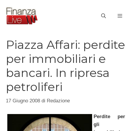
Vai
al
ME
contenuto
Piazza Affari: perdite
per immobiliari e
bancari. In ripresa
petroliferi
17 Giugno 2008
di
Redazione
Perdite per
gli