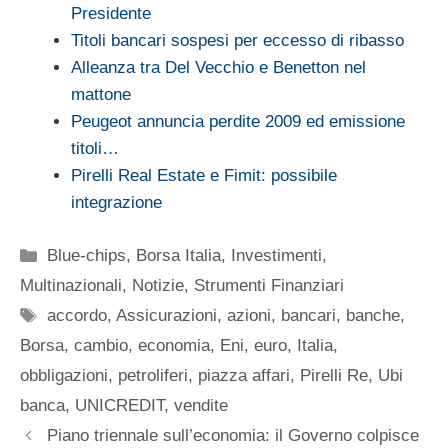
Presidente
Titoli bancari sospesi per eccesso di ribasso
Alleanza tra Del Vecchio e Benetton nel
mattone
Peugeot annuncia perdite 2009 ed emissione
titoli…
Pirelli Real Estate e Fimit: possibile
integrazione
Categorie
Blue-chips
,
Borsa Italia
,
Investimenti
,
Multinazionali
,
Notizie
,
Strumenti Finanziari
Tag
accordo
,
Assicurazioni
,
azioni
,
bancari
,
banche
,
Borsa
,
cambio
,
economia
,
Eni
,
euro
,
Italia
,
obbligazioni
,
petroliferi
,
piazza affari
,
Pirelli Re
,
Ubi
banca
,
UNICREDIT
,
vendite
Piano triennale sull’economia: il Governo colpisce