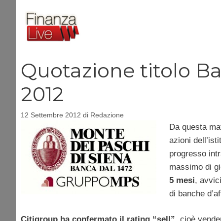
Vai
al
contenuto
Quotazione titolo B
2012
12 Settembre 2012
di
Redazione
Da questa mat
azioni dell’is
progresso int
massimo di gi
5 mesi
, avvic
di banche d’af
Citigroup ha confermato il rating “sell”
, cioè vender