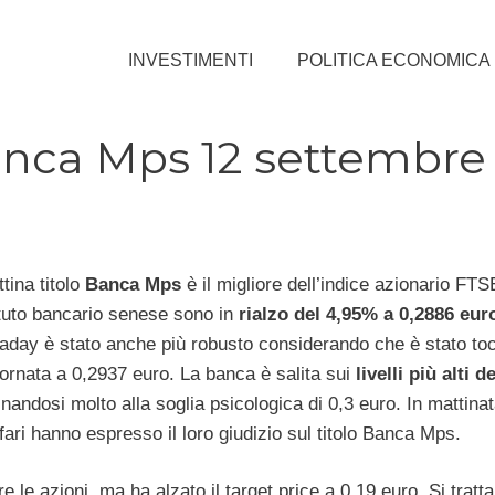
INVESTIMENTI
POLITICA ECONOMICA
anca Mps 12 settembre
tina titolo
Banca Mps
è il migliore dell’indice azionario FT
tituto bancario senese sono in
rialzo del 4,95% a 0,2886 eur
raday è stato anche più robusto considerando che è stato to
ornata a 0,2937 euro. La banca è salita sui
livelli più alti d
inandosi molto alla soglia psicologica di 0,3 euro. In mattina
fari hanno espresso il loro giudizio sul titolo Banca Mps.
e le azioni, ma ha alzato il target price a 0,19 euro. Si tratta