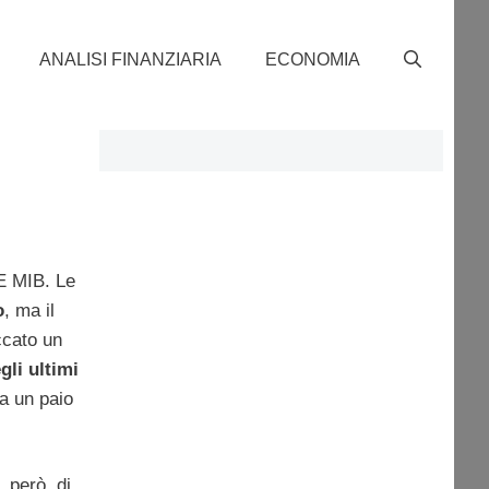
ANALISI FINANZIARIA
ECONOMIA
SE MIB. Le
o
, ma il
ccato un
egli ultimi
ta un paio
, però, di