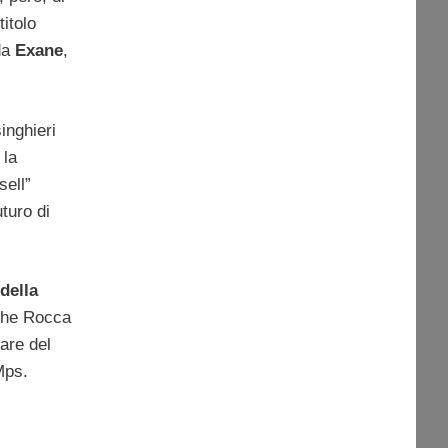
titolo
 da
Exane
,
inghieri
 la
sell”
uturo di
 della
 che Rocca
are del
Mps.