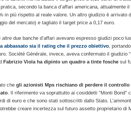
 pratica, secondo la banca d’affari americana, attualmente il 
% in più rispetto al reale valore. Un altro giudizio è arrivato
gio del mercato) e tagliato il target price a 0,17 euro.
eri altre due banche d’affari avevano espresso giudizi poco lus
 abbassato sia il rating che il prezzo obiettivo
, portando
o. Société Générale, invece, aveva confermato il giudizio “
ad
Fabrizio Viola ha dipinto un quadro a tinte fosche
sul f
rato che
gli azionisti Mps rischiano di perdere il controllo
tato
. Il riferimento va soprattutto ai cosiddetti “Monti Bond”
di di euro e che sono stati sottoscritti dallo Stato. L’ammont
potrebbe creare incertezza sul futuro assetto proprietario di 