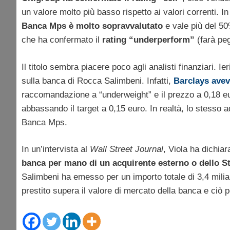
un valore molto più basso rispetto ai valori correnti. In
Banca Mps è molto sopravvalutato
e vale più del 50
che ha confermato il
rating “underperform”
(farà peg
Il titolo sembra piacere poco agli analisti finanziari. I
sulla banca di Rocca Salimbeni. Infatti,
Barclays aveva
raccomandazione a “underweight” e il prezzo a 0,18 eur
abbassando il target a 0,15 euro. In realtà, lo stesso 
Banca Mps.
In un’intervista al
Wall Street Journal
, Viola ha dichia
banca per mano di un acquirente esterno o dello S
Salimbeni ha emesso per un importo totale di 3,4 miliar
prestito supera il valore di mercato della banca e ciò 