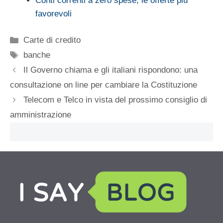
Conti correnti a zero spese, le offerte più
favorevoli
Categorie
Carte di credito
Tag
banche
Il Governo chiama e gli italiani rispondono: una
consultazione on line per cambiare la Costituzione
Telecom e Telco in vista del prossimo consiglio di
amministrazione