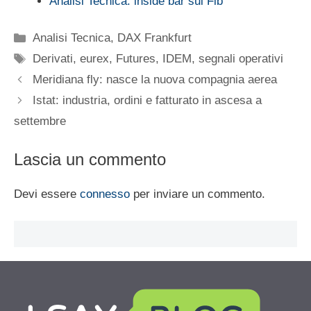
Analisi Tecnica: inside bar sul Fib
Categorie
Analisi Tecnica
,
DAX Frankfurt
Tag
Derivati
,
eurex
,
Futures
,
IDEM
,
segnali operativi
Meridiana fly: nasce la nuova compagnia aerea
Istat: industria, ordini e fatturato in ascesa a
settembre
Lascia un commento
Devi essere
connesso
per inviare un commento.