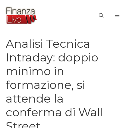
Vai
al
ME
contenuto
Analisi Tecnica
Intraday: doppio
minimo in
formazione, si
attende la
conferma di Wall
Street