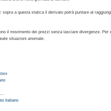
: sopra a questa statica il derivato potrà puntare al raggiun
guono il movimento dei prezzi senza lasciare divergenze. Per q
create situazioni anomale.
stoxx
iano
b,…
to italiano