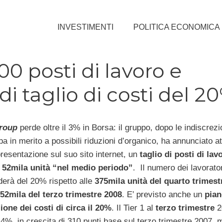
INVESTIMENTI
POLITICA ECONOMICA
00 posti di lavoro e
 taglio di costi del 2
group
perde oltre il 3% in Borsa: il gruppo, dopo le indiscrezio
a in merito a possibili riduzioni d’organico, ha annunciato a
resentazione sul suo sito internet, un
taglio di posti di lav
a 52mila unità “nel medio periodo”
. Il numero dei lavorator
erà del 20% rispetto alle
375mila unità del quarto trimes
52mila del terzo trimestre 2008
. E’ previsto anche un
pian
ione dei costi di circa il 20%
. Il Tier 1 al
terzo trimestre
2
,4%, in crescita di 310 punti base sul terzo trimestre 2007, m