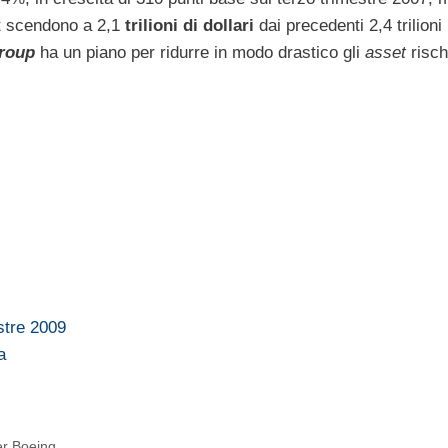
 scendono a 2,1
trilioni di dollari
dai precedenti 2,4 trilioni
group
ha un piano per ridurre in modo drastico gli
asset
risch
stre 2009
a
per Boeing