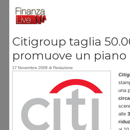
Vai
al
contenuto
Citigroup taglia 50.0
promuove un piano di
17 Novembre 2008
di
Redazione
Citi
stamp
una p
circ
scend
alle
3
riduz
al 10