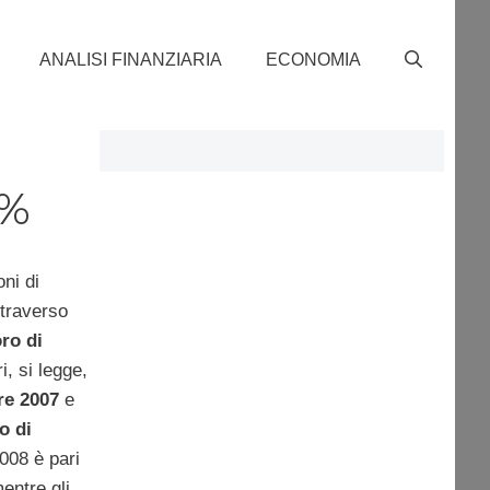
ANALISI FINANZIARIA
ECONOMIA
0%
ni di
ttraverso
oro di
i, si legge,
tre 2007
e
o di
008 è pari
entre gli