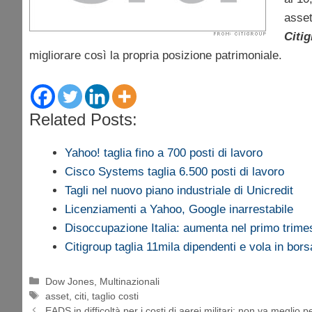
asset
Citi
migliorare così la propria posizione patrimoniale.
Related Posts:
Yahoo! taglia fino a 700 posti di lavoro
Cisco Systems taglia 6.500 posti di lavoro
Tagli nel nuovo piano industriale di Unicredit
Licenziamenti a Yahoo, Google inarrestabile
Disoccupazione Italia: aumenta nel primo trime
Citigroup taglia 11mila dipendenti e vola in bors
Categorie
Dow Jones
,
Multinazionali
Tag
asset
,
citi
,
taglio costi
EADS in difficoltà per i costi di aerei militari: non va meglio 