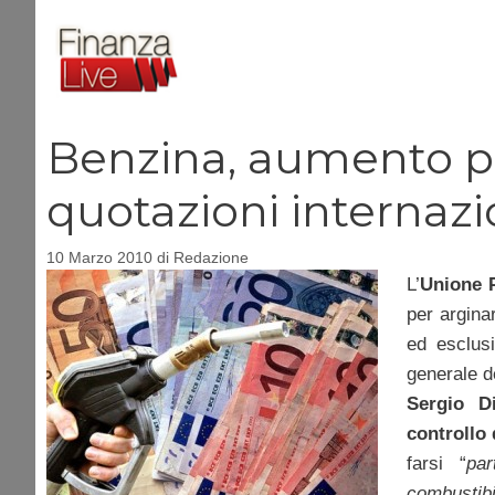
Vai
al
contenuto
Benzina, aumento p
quotazioni internazi
10 Marzo 2010
di
Redazione
L’
Unione P
per arginar
ed esclusi
generale d
Sergio Di
controllo 
farsi “
pa
combustibi