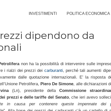
INVESTIMENTI
POLITICA ECONOMICA
rezzi dipendono da
onali
etrolifera
non ha la possibilità di intervenire sulle impres
e i rialzi dei prezzi dei
carburanti
, perché tali aumenti dip
vamente dalle quotazione internazionali. E’ la risposta de
ell’Unione Petrolifera,
Piero De Simone
, alle dichiarazioni 
vina
(Ln), presidente della
Commissione straordinar
dei prezzi e delle tariffe del Senato
, che ieri avevo solleci
rte in causa per contenere queste impennate dei p
le
”. Alla base dei prezzi dei carburanti c’è un cartello di 