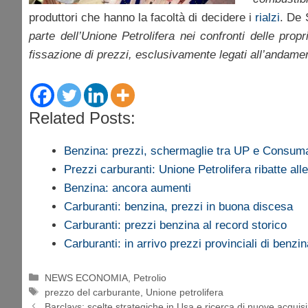
produttori che hanno la facoltà di decidere i
rialzi
. De 
parte dell’Unione Petrolifera nei confronti delle pr
fissazione di prezzi, esclusivamente legati all’andament
Related Posts:
Benzina: prezzi, schermaglie tra UP e Consuma
Prezzi carburanti: Unione Petrolifera ribatte al
Benzina: ancora aumenti
Carburanti: benzina, prezzi in buona discesa
Carburanti: prezzi benzina al record storico
Carburanti: in arrivo prezzi provinciali di benz
Categorie
NEWS ECONOMIA
,
Petrolio
Tag
prezzo del carburante
,
Unione petrolifera
Barclays: scelte strategiche in Usa e ricerca di nuove acquisi