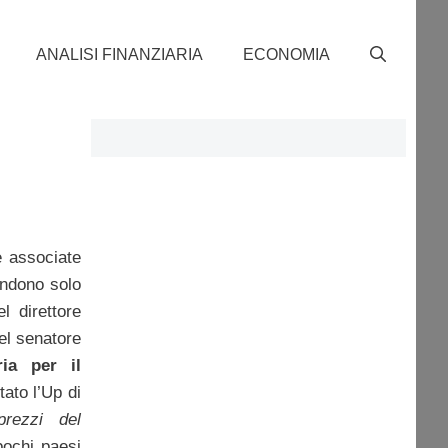
ANALISI FINANZIARIA
ECONOMIA
e associate
endono solo
l direttore
del senatore
ia per il
tato l’Up di
rezzi del
pochi paesi