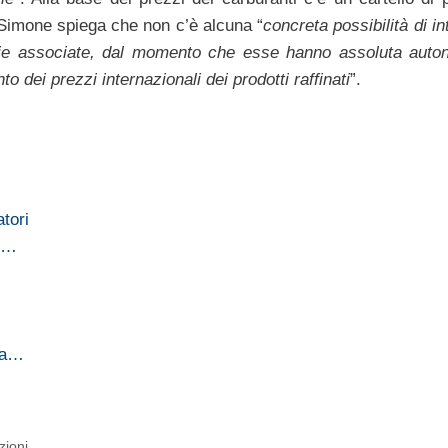
Simone spiega che non c’è alcuna “
concreta possibilità di i
oprie associate, dal momento che esse hanno assoluta auto
o dei prezzi internazionali dei prodotti raffinati
”.
tori
le…
ina…
zioni