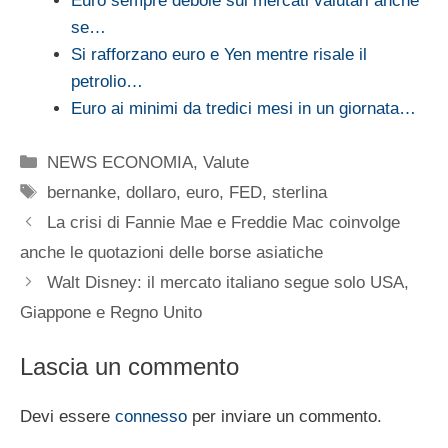
Euro sempre debole sui mercati valutari anche
se…
Si rafforzano euro e Yen mentre risale il
petrolio…
Euro ai minimi da tredici mesi in un giornata…
Categorie
NEWS ECONOMIA
,
Valute
Tag
bernanke
,
dollaro
,
euro
,
FED
,
sterlina
La crisi di Fannie Mae e Freddie Mac coinvolge
anche le quotazioni delle borse asiatiche
Walt Disney: il mercato italiano segue solo USA,
Giappone e Regno Unito
Lascia un commento
Devi essere
connesso
per inviare un commento.