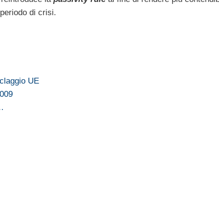
periodo di crisi.
iclaggio UE
2009
n…