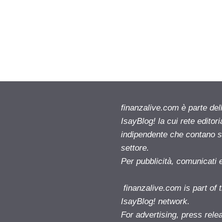
finanzalive.com è parte d
IsayBlog! la cui rete editor
indipendente che contano su
settore.
Per pubblicità, comunicati 
finanzalive.com is part o
IsayBlog! network.
For advertising, press rele