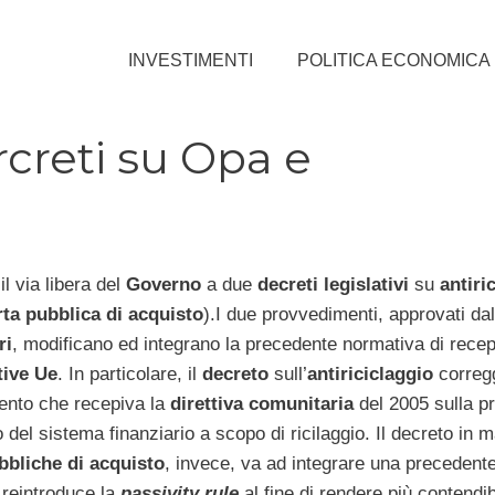
INVESTIMENTI
POLITICA ECONOMICA
creti su Opa e
il via libera del
Governo
a due
decreti legislativi
su
antiri
rta pubblica di acquisto
).I due provvedimenti, approvati da
ri
, modificano ed integrano la precedente normativa di rece
tive Ue
. In particolare, il
decreto
sull’
antiriciclaggio
corregg
ento che recepiva la
direttiva comunitaria
del 2005 sulla p
zo del sistema finanziario a scopo di ricilaggio. Il decreto in m
bbliche di acquisto
, invece, va ad integrare una precedent
 reintroduce la
passivity rule
al fine di rendere più contendibi