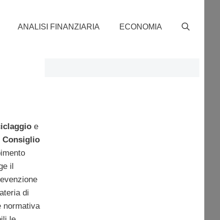
ANALISI FINANZIARIA
ECONOMIA
ciclaggio
e
l
Consiglio
pimento
e il
revenzione
ateria di
e normativa
li le