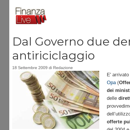
Vai
al
contenuto
Dal Governo due der
antiriciclaggio
18 Settembre 2009
di
Redazione
E’ arrivato 
Opa
(
Offe
dei minist
delle
diret
provvedim
dell’utiliz
offerte pu
del 2004 e