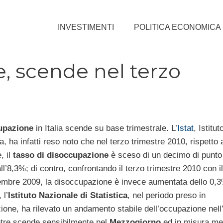
INVESTIMENTI
POLITICA ECONOMICA
e, scende nel terzo
upazione
in Italia scende su base trimestrale. L’
Istat
, Istitu
ca, ha infatti reso noto che nel terzo trimestre 2010, rispetto 
, il
tasso di disoccupazione
è sceso di un decimo di punt
ll’8,3%; di contro, confrontando il terzo trimestre 2010 con i
tembre 2009, la disoccupazione è invece aumentata dello 0,3%
 l’
Istituto Nazionale di Statistica
, nel periodo preso in
one, ha rilevato un andamento stabile dell’occupazione nell’I
tre scende sensibilmente nel
Mezzogiorno
ed in misura m