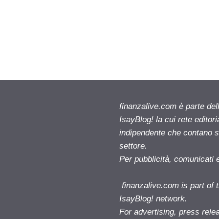
finanzalive.com è parte d
IsayBlog! la cui rete editor
indipendente che contano su
settore.
Per pubblicità, comunicati 
finanzalive.com is part o
IsayBlog! network.
For advertising, press rele