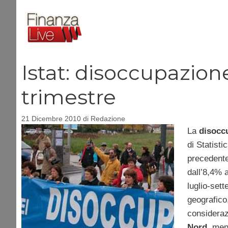
Vai
al
contenuto
Istat: disoccupazion
trimestre
21 Dicembre 2010
di
Redazione
La
disocc
di Statisti
precedente
dall’8,4% a
luglio-set
geografico,
considerazi
Nord
, men