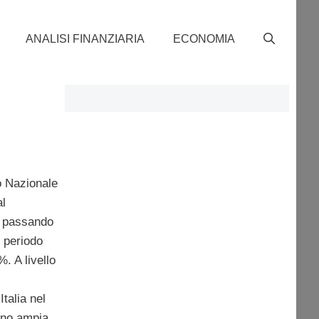
ANALISI FINANZIARIA
ECONOMIA
to Nazionale
al
o passando
l periodo
. A livello
talia nel
eno ampia