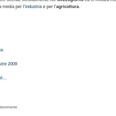
a media per l’
industria
e per l’
agricoltura
.
ia
stre 2009
nel…
e dominante