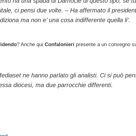
mento ha una spada di Damocle di questo tipo, se t
ale, ci pensi due volte. – Ha affermato il president
iziona ma non e’ una cosa indifferente quella li’.
videndo
? Anche qui
Confalonieri
presente a un convegno s
Mediaset ne hanno parlato gli analisti. Ci si può pen
ssa diocesi, ma due parrocchie differenti.