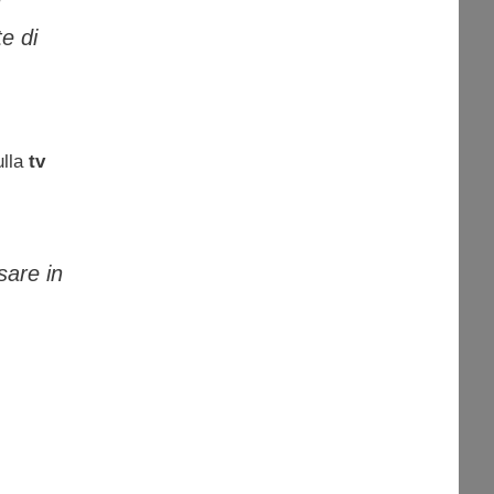
u
e di
ulla
tv
sare in