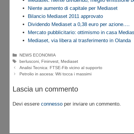
Mediaset: niente dividendo, meglio emissione 
Niente aumento di capitale per Mediaset
Bilancio Mediaset 2011 approvato
Dividendo Mediaset a 0,38 euro per azione.…
Mercato pubblicitario: ottimismo in casa Medi
Mediaset, via libera al trasferimento in Olanda
Categorie
NEWS ECONOMIA
Tag
berlusconi
,
Fininvest
,
Mediaset
Analisi Tecnica: FTSE-Fib vicino al supporto
Petrolio in ascesa: Wti tocca i massimi
Lascia un commento
Devi essere
connesso
per inviare un commento.