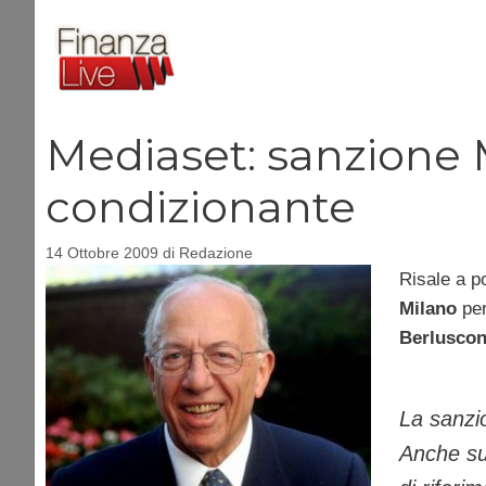
Vai
al
contenuto
Mediaset: sanzione
condizionante
14 Ottobre 2009
di
Redazione
Risale a p
Milano
per
Berlusco
La sanzio
Anche sul