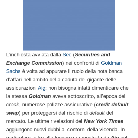
L’inchiesta avviata dalla
Sec
(
Securities and
Exchange Commission
) nei confronti di
Goldman
Sachs
è volta ad appurare il ruolo della nota banca
d’affari nell’ambito della caduta del gigante delle
assicurazioni
Aig
; non bisogna infatti dimenticare che
la stessa
Goldman
aveva sottoscritto, all’epoca del
crack
, numerose polizze assicurative (
credit default
swap
) per proteggersi dal rischio di
default
del
mercato. Le ultime rivelazioni del
New York Times
aggiungono nuovi dubbi ai contorni della vicenda. In
particolare, oltre alla leggerezza mostrata da
Aig
nel