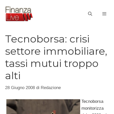
Vai
al
ME
contenuto
Tecnoborsa: crisi
settore immobiliare,
tassi mutui troppo
alti
28 Giugno 2008
di
Redazione
Tecnoborsa
monitorizza