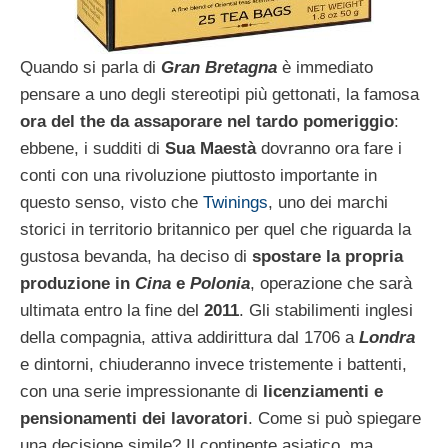
Quando si parla di
Gran Bretagna
è immediato
pensare a uno degli stereotipi più gettonati, la famosa
ora del the da assaporare nel tardo pomeriggio
:
ebbene, i sudditi di
Sua Maestà
dovranno ora fare i
conti con una rivoluzione piuttosto importante in
questo senso, visto che
Twinings
, uno dei marchi
storici in territorio britannico per quel che riguarda la
gustosa bevanda, ha deciso di
spostare la propria
produzione in
Cina
e
Polonia
, operazione che sarà
ultimata entro la fine del
2011
. Gli stabilimenti inglesi
della compagnia, attiva addirittura dal 1706 a
Londra
e dintorni, chiuderanno invece tristemente i battenti,
con una serie impressionante di
licenziamenti e
pensionamenti dei lavoratori
. Come si può spiegare
una decisione simile? Il continente asiatico, ma