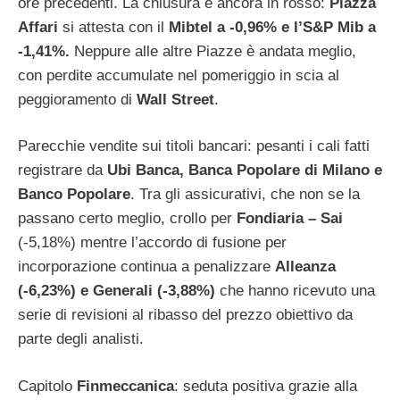
ore precedenti. La chiusura è ancora in rosso:
Piazza
Affari
si attesta con il
Mibtel a -0,96% e l’S&P Mib a
-1,41%.
Neppure alle altre Piazze è andata meglio,
con perdite accumulate nel pomeriggio in scia al
peggioramento di
Wall Street
.
Parecchie vendite sui titoli bancari: pesanti i cali fatti
registrare da
Ubi Banca, Banca Popolare di Milano e
Banco Popolare
. Tra gli assicurativi, che non se la
passano certo meglio, crollo per
Fondiaria – Sai
(-5,18%) mentre l’accordo di fusione per
incorporazione continua a penalizzare
Alleanza
(-6,23%) e Generali (-3,88%)
che hanno ricevuto una
serie di revisioni al ribasso del prezzo obiettivo da
parte degli analisti.
Capitolo
Finmeccanica
: seduta positiva grazie alla