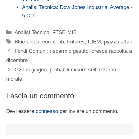
Analisi Tecnica: Dow Jones Industrial Average -
5 Oct
Categorie
Analisi Tecnica
,
FTSE-MIB
Tag
Blue-chips
,
eurex
,
fib
,
Futures
,
IDEM
,
piazza affari
Fondi Comuni: risparmio gestito, cresce raccolta a
dicembre
G20 di giugno: probabili misure sull’azzardo
morale
Lascia un commento
Devi essere
connesso
per inviare un commento.