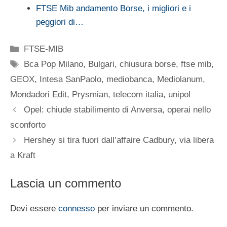
FTSE Mib andamento Borse, i migliori e i
peggiori di…
Categorie
FTSE-MIB
Tag
Bca Pop Milano
,
Bulgari
,
chiusura borse
,
ftse mib
,
GEOX
,
Intesa SanPaolo
,
mediobanca
,
Mediolanum
,
Mondadori Edit
,
Prysmian
,
telecom italia
,
unipol
Opel: chiude stabilimento di Anversa, operai nello
sconforto
Hershey si tira fuori dall’affaire Cadbury, via libera
a Kraft
Lascia un commento
Devi essere
connesso
per inviare un commento.