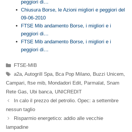
peggiori di…
Chiusura Borse, le Azioni migliori e peggiori del
09-06-2010
FTSE Mib andamento Borse, i migliori e i
peggiori di…
FTSE Mib andamento Borse, i migliori e i
peggiori di…
Categorie
FTSE-MIB
Tag
a2a
,
Autogrill Spa
,
Bca Pop Milano
,
Buzzi Unicem
,
Campari
,
ftse mib
,
Mondadori Edit
,
Parmalat
,
Snam
Rete Gas
,
Ubi banca
,
UNICREDIT
In calo il prezzo del petrolio. Opec: a settembre
nessun taglio
Risparmio energetico: addio alle vecchie
lampadine