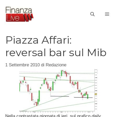
Vai
al
ME
contenuto
Piazza Affari:
reversal bar sul Mib
1 Settembre 2010
di
Redazione
Nella contrastata giornata di ieri, sul grafico
daily