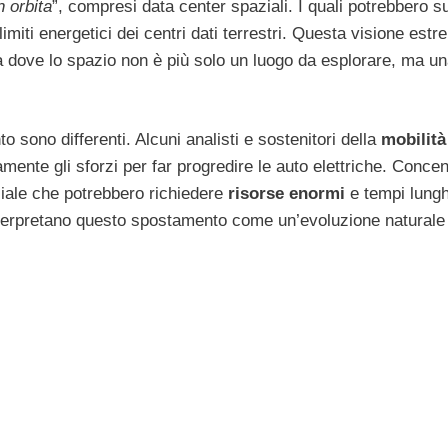
n orbita
”, compresi data center spaziali. I quali potrebbero s
limiti energetici dei centri dati terrestri. Questa visione es
 dove lo spazio non è più solo un luogo da esplorare, ma u
sono differenti. Alcuni analisti e sostenitori della
mobilità
te gli sforzi per far progredire le auto elettriche. Concen
ficiale che potrebbero richiedere
risorse enormi
e tempi lungh
 interpretano questo spostamento come un’evoluzione naturale