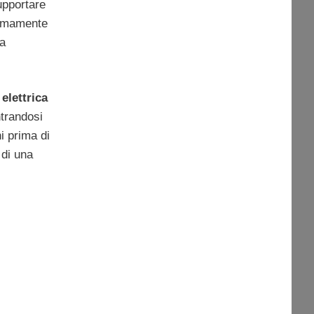
upportare
tremamente
na
 elettrica
trandosi
i prima di
 di una