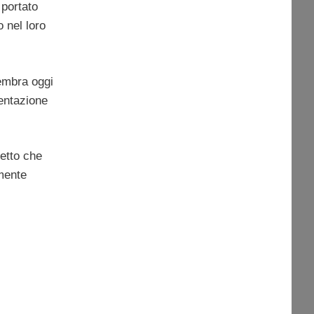
 portato
o nel loro
mbra oggi
entazione
getto che
mente