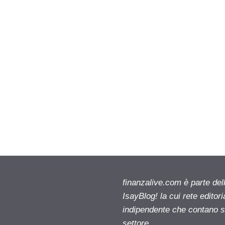
finanzalive.com è parte d
IsayBlog! la cui rete editor
indipendente che contano su
settore.