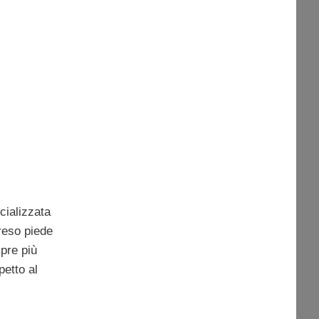
cializzata
reso piede
mpre più
etto al