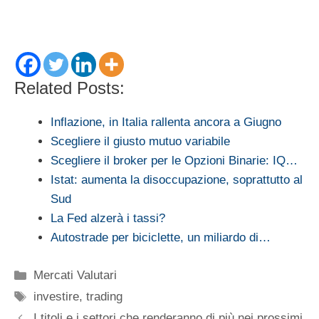
Related Posts:
Inflazione, in Italia rallenta ancora a Giugno
Scegliere il giusto mutuo variabile
Scegliere il broker per le Opzioni Binarie: IQ…
Istat: aumenta la disoccupazione, soprattutto al
Sud
La Fed alzerà i tassi?
Autostrade per biciclette, un miliardo di…
Categorie
Mercati Valutari
Tag
investire
,
trading
I titoli e i settori che renderanno di più nei prossimi