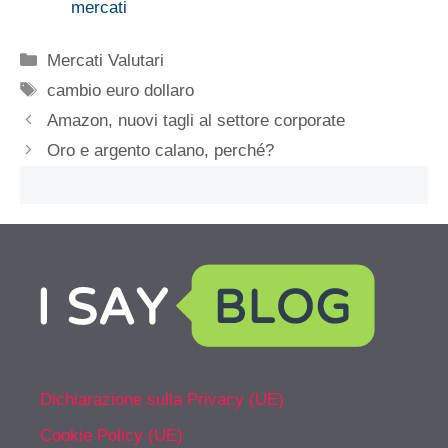
mercati
Categorie
Mercati Valutari
Tag
cambio euro dollaro
Amazon, nuovi tagli al settore corporate
Oro e argento calano, perché?
Dichiarazione sulla Privacy (UE)
Cookie Policy (UE)